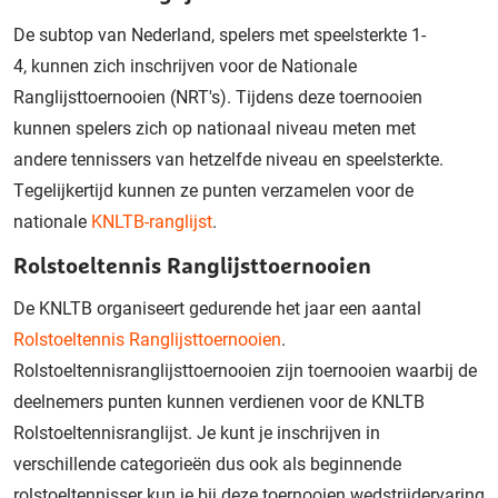
De
subtop van Nederland, spelers met speelsterkte 1-
4
,
kunnen zich inschrijven voor de Nationale
Ranglijsttoernooien (NRT's).
Tijdens deze toernooien
kunnen
spelers
zich op
nationaal niveau
meten met
andere
tennissers
van hetzelfde niveau en speelsterkte
.
T
egelijkertijd
kunnen ze
punten verzamelen voor de
nationale
KNLTB-ranglijst
.
Rolstoeltennis Ranglijsttoernooien
De KNLTB organiseert gedurende het jaar een aantal
Rolstoeltennis Ranglijsttoernooien
.
Rolstoeltennisranglijsttoernooien zijn toernooien waarbij de
deelnemers punten kunnen verdienen voor de KNLTB
Rolstoeltennisranglijst. Je kunt je inschrijven in
verschillende categorieën dus ook als beginnende
rolstoeltennisser kun je bij deze toernooien wedstrijdervaring