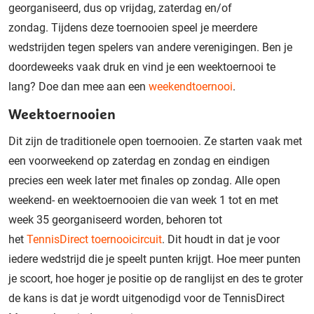
georganisee
rd, dus op vrijdag, zaterdag en/of
zondag.
Tijdens deze toernooien speel je meerdere
wedstrijden
tegen spelers van andere verenigingen. Ben je
doordeweeks vaak druk en vind je een weektoernooi te
lang
?
D
oe dan mee aan een
weekendtoernooi
.
Weektoernooien
Dit zijn de
traditionele
open toernooien.
Ze
starten vaak
met
een voorweekend op zaterdag en zondag en eindigen
precies een week later
met finales op zondag. Alle open
weekend- en weektoernooien
die
van week 1 tot en met
week 35
georganiseerd worden
,
behoren tot
het
TennisDirect
toernooicircuit
.
Dit houdt in dat je voor
iedere wedstrijd die je speelt punten krijgt. Hoe meer punten
je scoort, hoe hoger je positie op de ranglijst
en
des te groter
de kans
is
dat je wordt uitgenodigd voor de TennisDirect