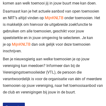
komen aan welk toernooi jij in jouw buurt
me
e
kan doen.
Daarnaast kan je het actuele aanbod van open toernooien
en NRT
’
s
altijd
vinden op
MijnKNLTB
onder toernooien. Het
is makkelijk om hiervoor de
uitgebreide
zoekfunctie te
gebruiken om
alle
toernooien, geschikt voor jouw
speelsterkte en in jouw omgeving te selecteren.
Je kan
je
op
MijnKNLTB
dan ook gelijk voor deze toernooien
inschrijven.
Ben je nieuwsgierig aan welke
toernooien
je op jouw
vereniging
kan meedoen
?
Informeer dan bij de
Verenigings
toernooi
leider (V
T
L), de persoon die
verantwoordelijk is voor de organisatie van
één of meerdere
toernooien
op jouw vereniging, naar het
toernooi
aanbod van
de club
en
verenigingen bij jouw in de buurt
.