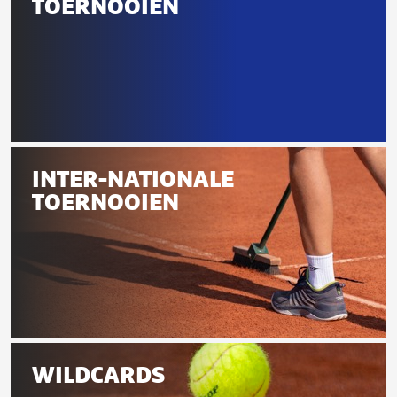
TOERNOOIEN
deze
pagina
Rolstoel
tennis
INTER-NATIONALE
toernooien
TOERNOOIEN
Inter-
nationale
WILDCARDS
toernooien