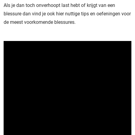
Als je dan toch onverhoopt last hebt of krijgt van een
blessure dan vind je ook
hier nuttige tips en oefeningen voor
de
meest voorkomende
blessures.