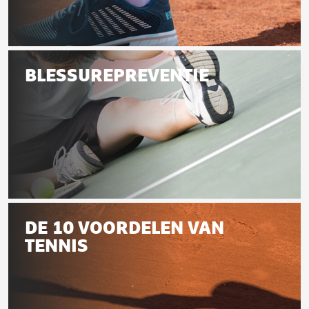
Zo
gezond
BLESSUREPREVENTIE
is
tennis!
Blessurepreventie
DE 10 VOORDELEN VAN
TENNIS