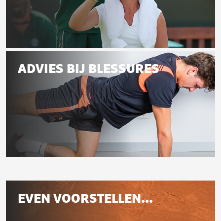
Voeding
ADVIES BIJ BLESSURES
Advies
bij
Gerelateerd
blessures
EVEN VOORSTELLEN...
aan