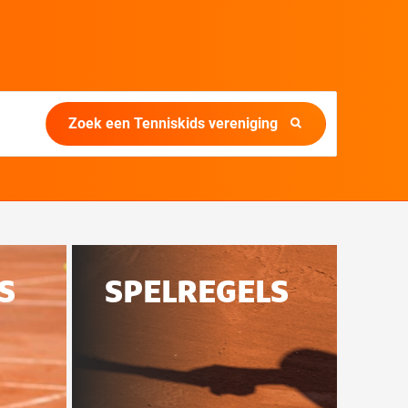
Zoek een Tenniskids vereniging
S
SPELREGELS