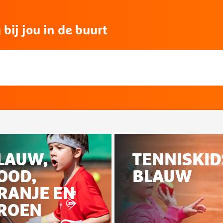
bij jou in de buurt
ateerd
LAUW,
TENNISKID
OOD,
BLAUW
na
RANJE EN
ROEN