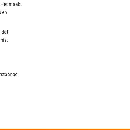
.
H
et maakt
s en
r dat
nnis.
rstaande