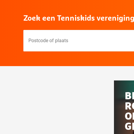
Zoek een Tenniskids vereniging 
Postcode
of
plaats
Gerel
aan
B
deze
R
pagi
O
G