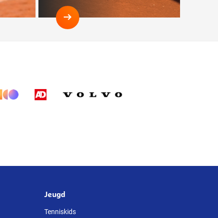
Spelregels
Jeugd
Tenniskids