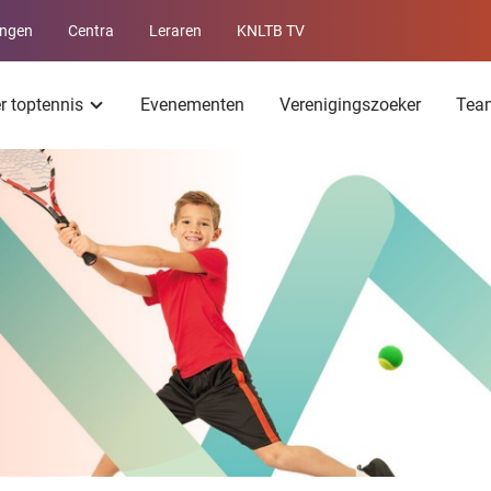
ingen
Centra
Leraren
KNLTB TV
Service
menu
er toptennis
Evenementen
Verenigingszoeker
Tea