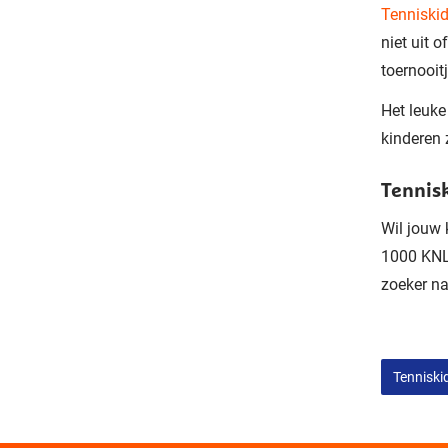
Tenniskid
niet uit o
toernooit
Het
leuke 
kinderen
Tennis
Wil jouw 
1000
KNL
zoeker
na
Tenniski