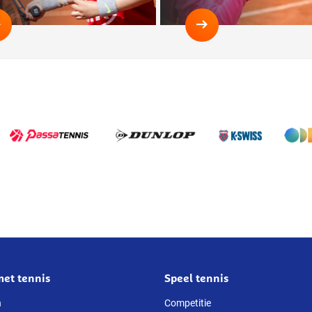
Blauw,
Tenniskids
Rood,
Blauw
Oranje
en
Groen
met tennis
Speel tennis
n
Competitie