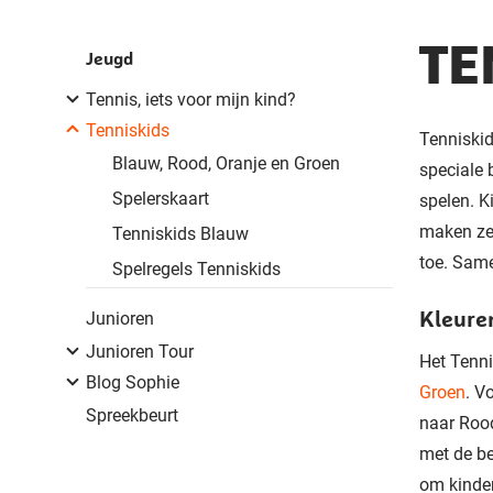
TE
Jeugd
Tennis, iets voor mijn kind?
Tenniskids
Tenniski
Blauw, Rood, Oranje en Groen
speciale 
Spelerskaart
spelen.
K
ma
ken z
Tenniskids Blauw
toe.
Same
Spelregels Tenniskids
Kleure
Junioren
Junioren Tour
Het Tenni
Blog Sophie
Groen
. V
Spreekbeurt
naar Rood
met de be
om
kinde