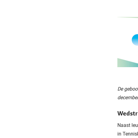
De geboor
decembe
Wedstr
Naast
le
in Tenni