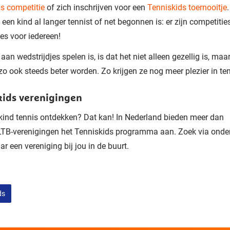
s competitie
of zich inschrijven voor een
Tenniskids toernooitje
f een kind al langer tennist of net begonnen is: er zijn competitie
jes voor iedereen!
aan wedstrijdjes spelen is, is dat het niet alleen gezellig is, maa
zo
ook steeds beter worden. Zo krijgen ze nog meer plezier in te
kids verenigingen
kind tennis ontdekken?
Dat kan!
In Nederland
bieden
meer dan
TB-
verenigingen
het Tenniskids programma aan
.
Zoek
via onde
ar een vereniging bij jou in de buurt.
ds