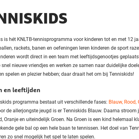
NNISKIDS
ds
is hét KNLTB-tennisprogramma voor kinderen tot en met 12 ja
ballen, rackets, banen en oefeningen le
ren kinderen
de sport raz
inderen
wordt direct in een team met leeftijdsgenootjes geplaats
e
snel nieuwe vriendjes en wer
ken ze
samen naar duidelijke doel
n spelen en plezier hebben
; daar draait het om bij Tenniskids
!
n en leeftijden
skids programma bestaat uit verschillende fases
:
Blauw, Rood, 
oor de allerjongste jeugd is er Tenniskids Blauw. Daarna stroom 
, Oranje en uiteindelijk Groen. Na Groen
is een kind
helemaal kl
kende gele bal op een hele baan te tennissen. Het doel van Tenn
ren
zo snel
mogelijk het spel
te laten spelen.