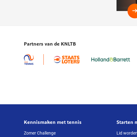
Partners van de KNLTB
Kennismaken met tennis
Starten 
Over
deze
Zomer Challenge
Lid worde