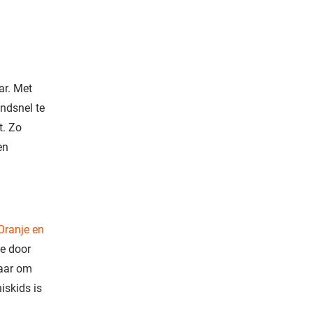
ar. Met
endsnel te
t. Zo
en
Oranje en
je door
aar om
iskids is