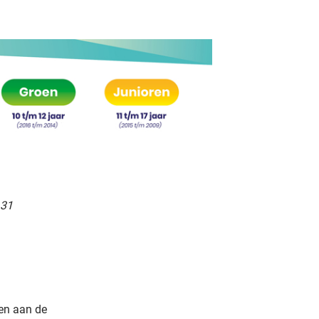
 31
en aan de