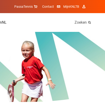
PassaTennis
Contact
MijnKNLTB
mNL
Zoeken