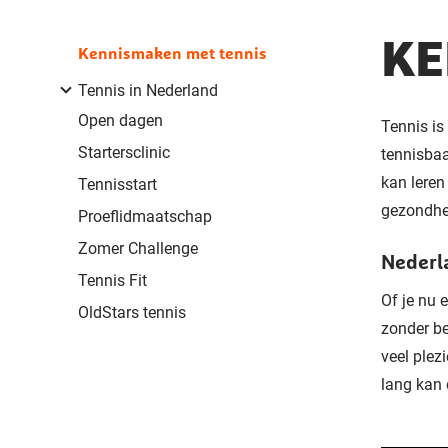
KE
Kennismaken met tennis
Tennis in Nederland
Open dagen
Tennis is
Startersclinic
tennisbaa
kan leren
Tennisstart
gezondhei
Proeflidmaatschap
Zomer Challenge
Nederl
Tennis Fit
Of je nu 
OldStars tennis
zonder be
veel plez
lang kan