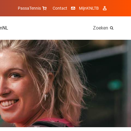
PassaTennis
Contact
MijnKNLTB
mNL
Zoeken