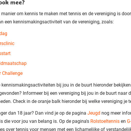
 ook mee?
 manier om kennis te maken met tennis en de vereniging is door 
 een kennismakingsactiviteit van de vereniging, zoals:
dag
rsclinic
sstart
lidmaatschap
 Challenge
 kennismakingsactiviteiten bij jou in de buurt hieronder bekijke
t gevonden? Informeer bij een vereniging bij jou in de buurt naar 
eden. Check in de oranje balk hieronder bij welke vereniging je t
nger dan 18 jaar? Dan vind je op de pagina
Jeugd
nog meer info
is die voor jou van belang is. Op de pagina's
Rolstoeltennis
en
G
lles over tennis voor mensen met een lichamelijke of verstandelij