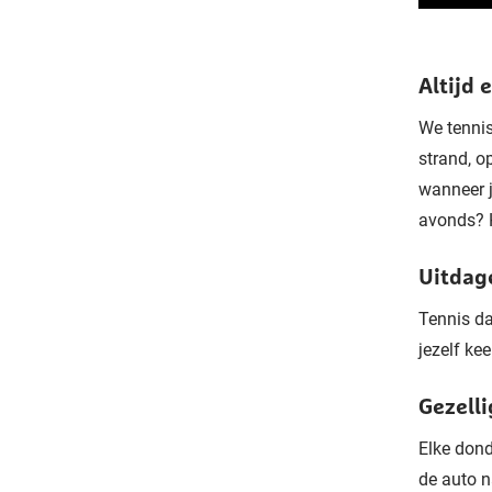
Altijd 
We tennis
strand, o
wanneer j
avonds? 
Uitdag
Tennis da
jezelf kee
Gezelli
Elke dond
de auto n