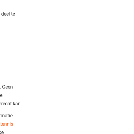
deel te
n. Geen
de
erecht kan.
rmatie
-tennis
ke