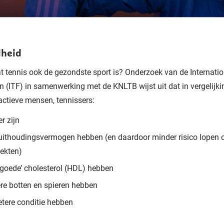
heid
at tennis ook de gezondste sport is? Onderzoek van de Internati
n (ITF) in samenwerking met de KNLTB wijst uit dat in vergelijk
ctieve mensen, tennissers:
r zijn
uithoudingsvermogen hebben (en daardoor minder risico lopen o
iekten)
‘goede’ cholesterol (HDL) hebben
ere botten en spieren hebben
etere conditie hebben