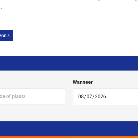
g.
ennis
Wanneer