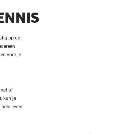
ENNIS
atig op de
edereen
oed voor je
 met of
, kun je
e hele leven