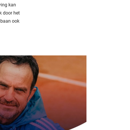
ving kan
k door het
e baan ook