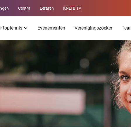
ingen
Centra
Leraren
KNLTB TV
Service
menu
er toptennis
Evenementen
Verenigingszoeker
Tea