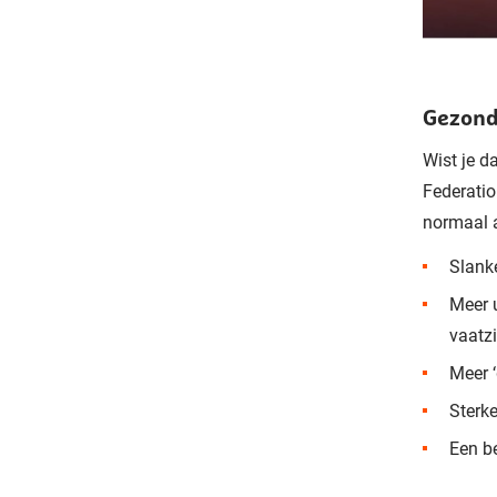
Gezond
Wist je d
Federatio
normaal a
Slanke
Meer 
vaatz
Meer 
Sterk
Een b