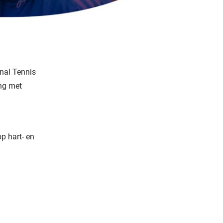
onal Tennis
ing met
p hart- en