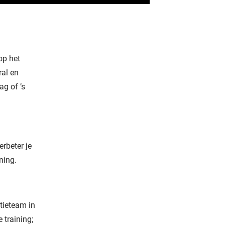
op het
ral en
ag of ’s
erbeter je
ning.
tieteam in
 training;