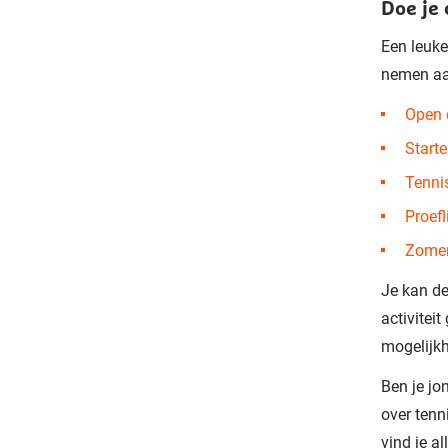
Doe je
Een leuke
nemen aan
Open 
Starte
Tenni
Proef
Zomer
Je kan de
activitei
mogelijkh
Ben je jo
over tenn
vind je a