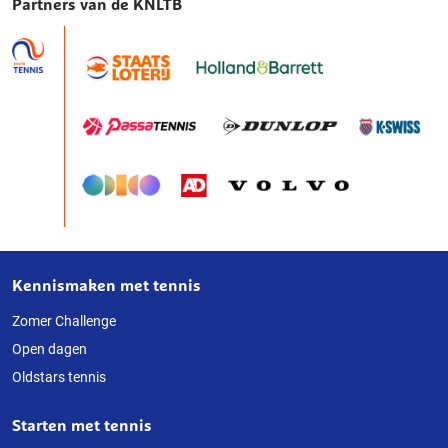
Partners van de KNLTB
Kennismaken met tennis
Over
deze
Zomer Challenge
Open dagen
website
Oldstars tennis
Starten met tennis