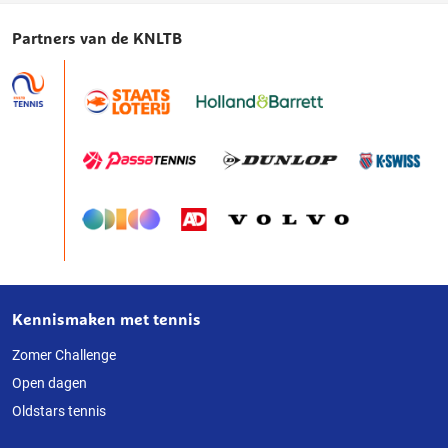
tijdens
Partners van de KNLTB
het
tennissen
Kennismaken met tennis
Over
deze
Zomer Challenge
Open dagen
website
Oldstars tennis