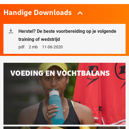
Handige Downloads
Herstel? De beste voorbereiding op je volgende
training of wedstrijd
Bestandstype
pdf
Bestandsgrootte
2 mb
Releasedatum
11-06-2020
Gerelateerd
VOEDING EN VOCHTBALANS
aan
deze
pagina
Voeding