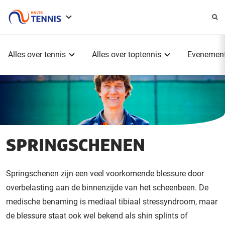
Service
menu
Hoofdmenu
Alles over tennis
Alles over toptennis
Evenemen
SPRINGSCHENEN
Springschenen zijn een veel voorkomende
blessure door
overbelasting
aan de binnenzijde van het scheenbeen. De
medische benaming is mediaal
tibiaal
stressyndroom
, maar
de blessure staat ook wel bekend als
shin
splints
of