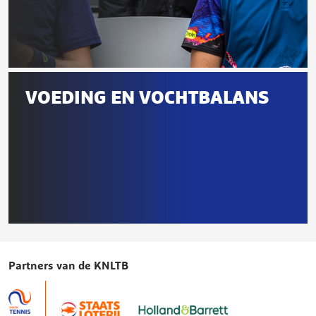
Voeding
en
VOEDING EN VOCHTBALANS
herstel
Voeding
en
Partners van de KNLTB
vochtbalans