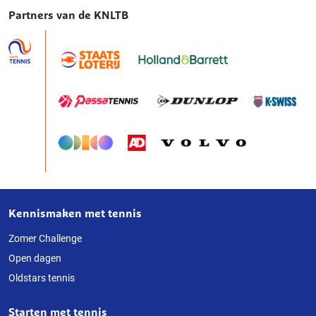
Partners van de KNLTB
Kennismaken met tennis
Over
deze
Zomer Challenge
Open dagen
website
Oldstars tennis
Starten met tennis