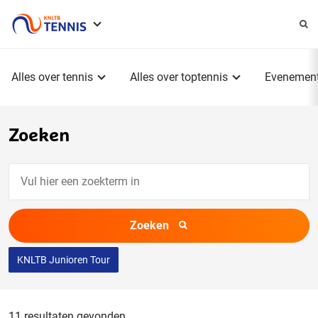
Service
menu
Hoofdmenu
Alles over tennis
Alles over toptennis
Evenemen
Zoeken
Vul
hier
een
Zoeken
zoekterm
in
KNLTB Junioren Tour
11 resultaten gevonden