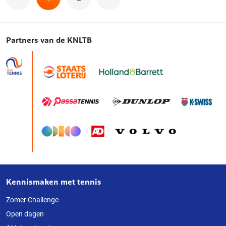
Volgende
Partners van de KNLTB
Kennismaken met tennis
Over
deze
Zomer Challenge
Open dagen
website