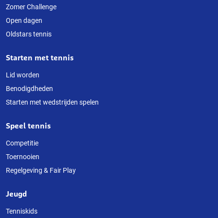
deze
Zomer Challenge
Open dagen
website
Oldstars tennis
Starten met tennis
Lid worden
Benodigdheden
Starten met wedstrijden spelen
Speel tennis
Competitie
Toernooien
Regelgeving & Fair Play
Jeugd
Tenniskids