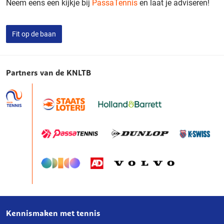
Neem eens een kijkje bij
PassaTennis
en laat je adviseren!
Fit op de baan
Partners van de KNLTB
Kennismaken met tennis
Over