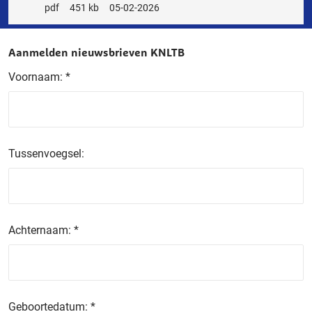
Bestandstype
pdf
Bestandsgrootte
451 kb
Releasedatum
05-02-2026
Aanmelden nieuwsbrieven KNLTB
Voornaam:
*
Tussenvoegsel:
Achternaam:
*
Geboortedatum:
*