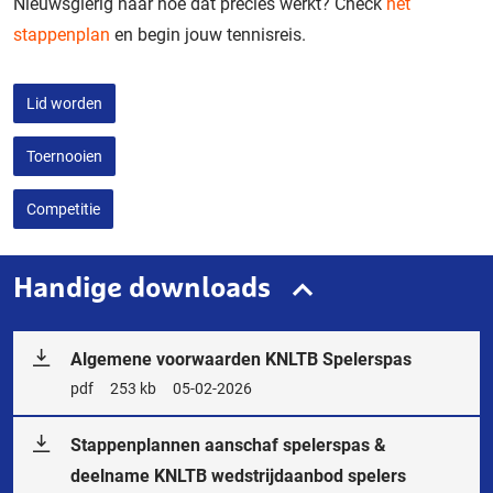
Nieuwsgierig naar hoe dat precies werkt? Check
het
stappenplan
en begin jouw tennisreis.
Lid worden
Toernooien
Competitie
Handige downloads
Algemene voorwaarden KNLTB Spelerspas
Bestandstype
pdf
Bestandsgrootte
253 kb
Releasedatum
05-02-2026
Stappenplannen aanschaf spelerspas &
deelname KNLTB wedstrijdaanbod spelers