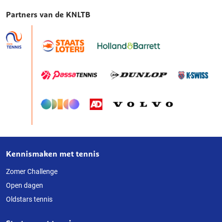
Partners van de KNLTB
Kennismaken met tennis
Over
deze
Zomer Challenge
Open dagen
website
Oldstars tennis