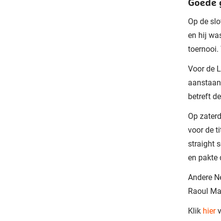
Goede 
Op de slo
en hij wa
toernooi.
Voor de L
aanstaand
betreft 
Op zaterd
voor de t
straight 
en pakte 
Andere Ne
Raoul Mat
Klik
hier
v