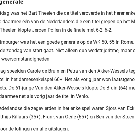
generale
tdag was het Bart Theelen die de titel veroverde in het herenenk
s daarmee één van de Nederlanders die een titel grepen op het 
 Theelen klopte Jeroen Pollen in de finale met 6-2, 6-2.
imburger was het een goede generale op de WK 50, 55 in Rome, 
e zondag van start gaat. Niet alleen qua wedstrijdritme, maar 
de weersomstandigheden.
ag speelden Carole de Bruin en Petra van den Akker-Wessels te
itel in het damesenkelspel 60+. Net als vorig jaar won laatstgen
sets. De 61-jarige Van den Akker-Wessels klopte De Bruin (64) met
daarmee net als vorig jaar de titel in Venlo.
derlandse die zegevierden in het enkelspel waren Sjors van Eck 
thijs Killaars (35+), Frank van Oerle (65+) en Ben van der Steen
oor de lotingen en alle uitslagen.