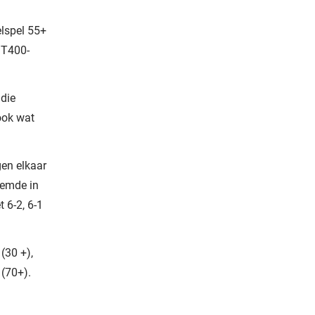
elspel 55+
MT400-
die
ook wat
gen elkaar
oemde in
 6-2, 6-1
(30 +),
 (70+).