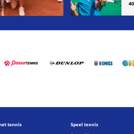
40
met tennis
Speel tennis