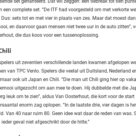
ssende set gehanteerd. Dat wil zeggen: een tiebreak tot tien punt
n een complete set. “De ITF had voorgesteld om met verkorte we
. Dus: sets tot en met vier in plaats van zes. Maar dat moest dan
nooi, en daarvoor gaan mensen niet twee uur in de auto zitten”, 
rhout, die dus koos voor een tussenoplossing.
hili
pelers uit zeventien verschillende landen kwamen afgelopen we
en van TPC Venlo. Spelers die veelal uit Duitsland, Nederland e
aar ook uit Japan en Chili. “Die man uit Chili ging hier op vaka
oernooi uitgezocht om aan mee te doen. Hij dubbelde met die Ja
rg leuk om te zien”, aldus Van Oosterhout, die kort voor de start
saantal enorm zag oplopen. “In de laatste drie, vier dagen is he
d. Van 40 naar ruim 80. Geen idee wat daar de reden van was. 
 ieder geval niet afgeschrikt door de hitte.”