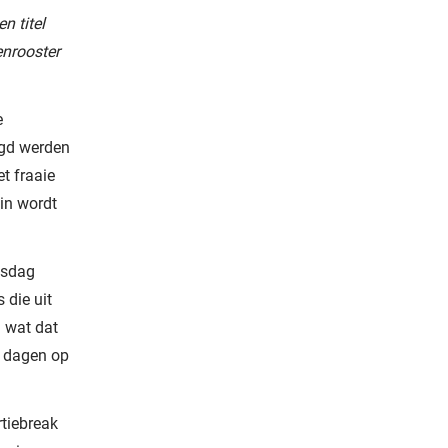
n titel
enrooster
e
rgd werden
et fraaie
in wordt
nsdag
 die uit
d wat dat
e dagen op
rtiebreak