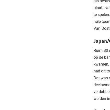
als besli
plaats va
te spelen
hele toer
Van Ooste
Japan/C
Ruim 80 s
op de ban
kwamen, m
had dit t
Dat was e
deelnemer
verdubbel
werden in