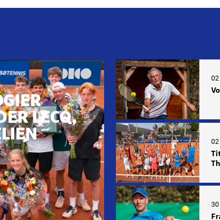
02
Vo
OGIER
DER LECQ,
ELIEN
02
Ti
Th
30 
Fr