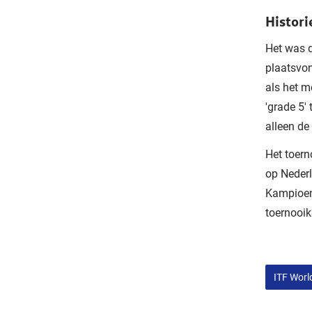
Histori
Het was d
plaatsvon
als het m
'grade 5'
alleen d
Het toern
op Nederl
Kampioen
toernooik
ITF Worl