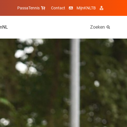
PassaTennis
Contact
MijnKNLTB
mNL
Zoeken