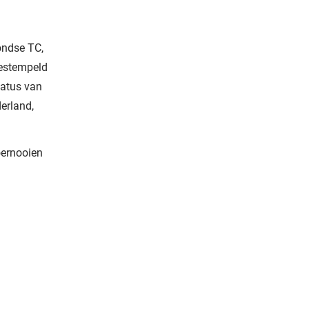
ondse TC,
bestempeld
tatus van
derland,
oernooien