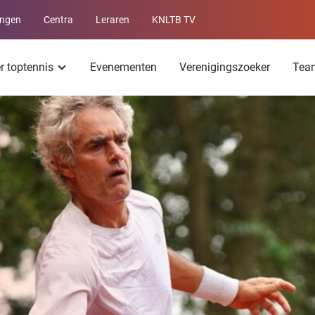
ingen
Centra
Leraren
KNLTB TV
Service
menu
er toptennis
Evenementen
Verenigingszoeker
Tea