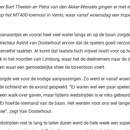
r Bart Theelen en Petra van den Akker-Wessels gingen er met ee
op het MT400-toernooi in Venlo, waar vanaf woensdag een trop
banaantjes en vooral heel veel water langs en op de baan zorgd
irecteur Astrid van Oosterhout ervoor dat de spelers goed verzo
ververhit raakten. Al komt dat laatste toch vrijwel nooit voor op h
k in het noorden van Limburg, waar het de deelnemers naar de z
n waar een gemoedelijke sfeer de boventoon voert.
zorgde wel voor de nodige aanpassingen. Zo werd er vanaf woe
 de ochtend en de avond gespeeld. “Er waren wel een paar spelers
een walk-over gaven, maar tijdens wedstrijden is er niks gebeur
 Er hoefde niemand van de baan. Het werden voor ons wel lang
er”, zegt Van Oosterhout.
strijden niet te lang te laten duren werd de hele week een supe