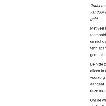
Onder mee
vandoor 
gold.
Met veel 
toernooid
en niet o
tennispar
gemaakt e
De hitte 
alleen in
voorzorg 
aangaat.
deze mani
Om de wed