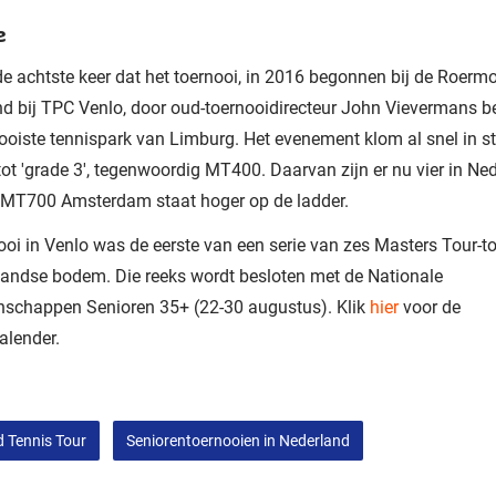
e
e achtste keer dat het toernooi, in 2016 begonnen bij de Roerm
d bij TPC Venlo, door oud-toernooidirecteur John Vievermans 
ooiste tennispark van Limburg. Het evenement klom al snel in s
 tot 'grade 3', tegenwoordig MT400. Daarvan zijn er nu vier in Ne
e MT700 Amsterdam staat hoger op de ladder.
ooi in Venlo was de eerste van een serie van zes Masters Tour-t
andse bodem. Die reeks wordt besloten met de Nationale
schappen Senioren 35+ (22-30 augustus). Klik
hier
voor de
alender.
d Tennis Tour
Seniorentoernooien in Nederland