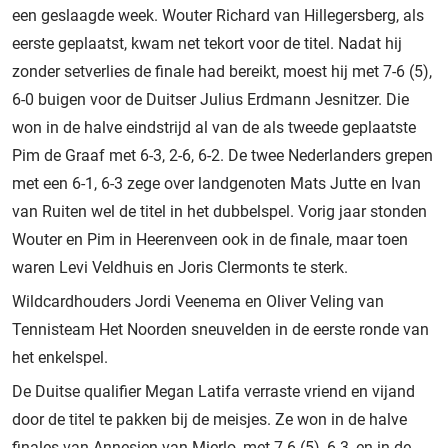
een geslaagde week. Wouter Richard van Hillegersberg, als
eerste geplaatst, kwam net tekort voor de titel. Nadat hij
zonder setverlies de finale had bereikt, moest hij met 7-6 (5),
6-0 buigen voor de Duitser Julius Erdmann Jesnitzer. Die
won in de halve eindstrijd al van de als tweede geplaatste
Pim de Graaf met 6-3, 2-6, 6-2. De twee Nederlanders grepen
met een 6-1, 6-3 zege over landgenoten Mats Jutte en Ivan
van Ruiten wel de titel in het dubbelspel. Vorig jaar stonden
Wouter en Pim in Heerenveen ook in de finale, maar toen
waren Levi Veldhuis en Joris Clermonts te sterk.
Wildcardhouders Jordi Veenema en Oliver Veling van
Tennisteam Het Noorden sneuvelden in de eerste ronde van
het enkelspel.
De Duitse qualifier Megan Latifa verraste vriend en vijand
door de titel te pakken bij de meisjes. Ze won in de halve
finales van Annesien van Mierlo, met 7-6 (5), 6-3, en in de