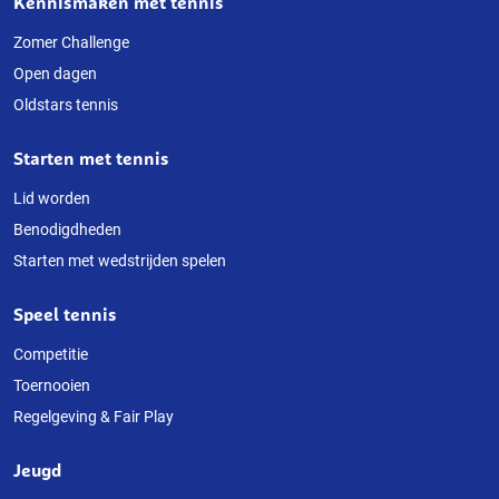
Kennismaken met tennis
Over
deze
Zomer Challenge
Open dagen
website
Oldstars tennis
Starten met tennis
Lid worden
Benodigdheden
Starten met wedstrijden spelen
Speel tennis
Competitie
Toernooien
Regelgeving & Fair Play
Jeugd