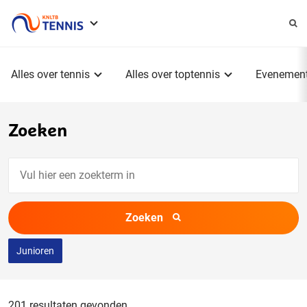
Service
menu
Hoofdmenu
Alles over tennis
Alles over toptennis
Evenemen
Zoeken
Vul
hier
een
Zoeken
zoekterm
in
Junioren
201 resultaten gevonden