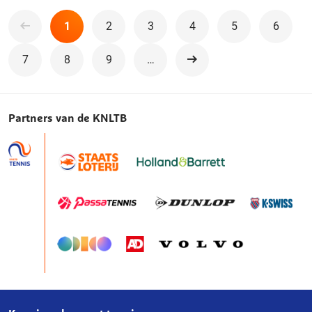
1
2
3
4
5
6
7
8
9
…
Volgende
Partners van de KNLTB