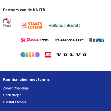
Partners van de KNLTB
Kennismaken met tennis
Over
deze
Zomer Challenge
Open dagen
website
Oldstars tennis