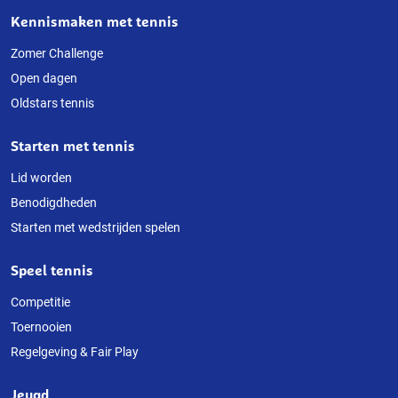
Kennismaken met tennis
Over
deze
Zomer Challenge
Open dagen
website
Oldstars tennis
Starten met tennis
Lid worden
Benodigdheden
Starten met wedstrijden spelen
Speel tennis
Competitie
Toernooien
Regelgeving & Fair Play
Jeugd