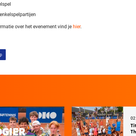
lspel
enkelspelpartijen
rmatie over het evenement vind je
hier
.
up
02
Ti
OGIER
Th