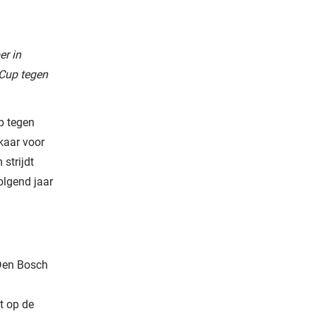
er in
 Cup tegen
p tegen
kaar voor
strijdt
olgend jaar
 Den Bosch
t op de