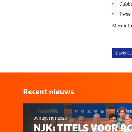
Dubbe
Twee 
Meer info
Davis C
Recent nieuws
05 augustus 2026
NJK: TITELS VOOR R