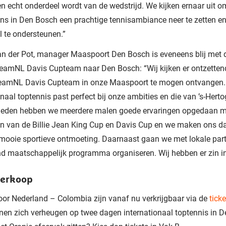
en echt onderdeel wordt van de wedstrijd. We kijken ernaar uit
ns in Den Bosch een prachtige tennisambiance neer te zetten e
 te ondersteunen.”
n der Pot, manager Maaspoort Den Bosch is eveneens blij met 
eamNL Davis Cupteam naar Den Bosch: “Wij kijken er ontzettend
eamNL Davis Cupteam in onze Maaspoort te mogen ontvangen.
onaal toptennis past perfect bij onze ambities en die van ’s-Her
erleden hebben we meerdere malen goede ervaringen opgedaan m
n van de Billie Jean King Cup en Davis Cup en we maken ons d
mooie sportieve ontmoeting. Daarnaast gaan we met lokale par
nd maatschappelijk programma organiseren. Wij hebben er zin in
verkoop
oor Nederland – Colombia zijn vanaf nu verkrijgbaar via de
tick
en zich verheugen op twee dagen internationaal toptennis in D