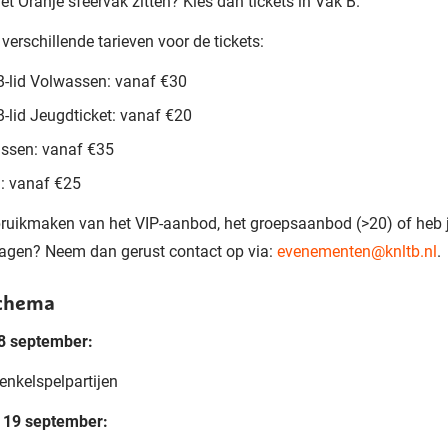
het Oranje sfeervak zitten? Kies dan tickets in Vak B.
 verschillende tarieven voor de tickets:
-lid Volwassen: vanaf €30
-lid Jeugdticket: vanaf €20
ssen: vanaf €35
: vanaf €25
bruikmaken van het VIP-aanbod, het groepsaanbod (>20) of heb 
agen? Neem dan gerust contact op via:
evenementen@knltb.nl
.
chema
18 september:
enkelspelpartijen
 19 september: