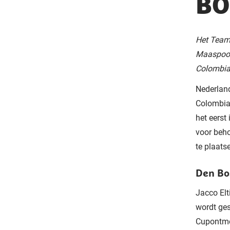
BO
Het Team
Maaspoort
Colombia.
Nederland
Colombia,
het eerst
voor beho
te plaats
Den Bo
Jacco Elt
wordt ges
Cupontmoe