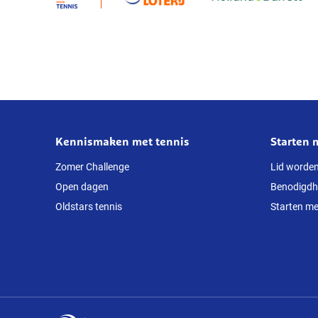
Mila
van
der
Lecq,
Cedric
Beliën
en
Felien
Kennismaken met tennis
Starten 
Over
Willemse
deze
Zomer Challenge
Lid worde
Open dagen
Benodigd
website
Oldstars tennis
Starten me