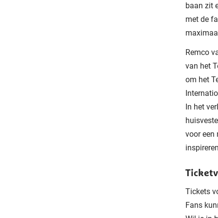
baan zit 
met de fa
maximaal
Remco va
van het T
om het T
Internati
In het v
huisveste
voor een 
inspirere
Ticket
Tickets v
Fans kunn