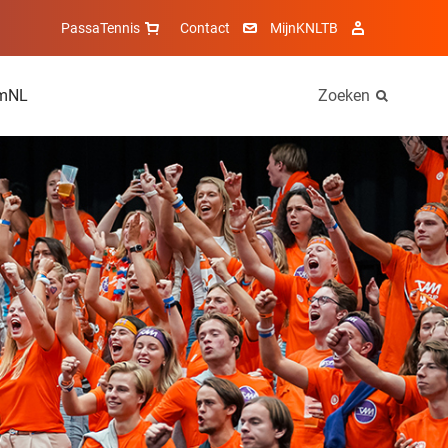
PassaTennis
Contact
MijnKNLTB
mNL
Zoeken