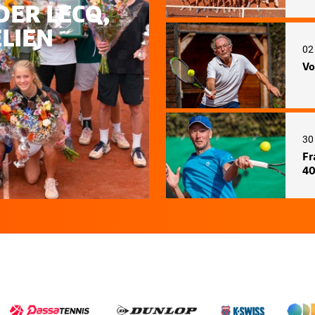
DER LECQ,
ELIEN
02
Vo
30 
Fr
40