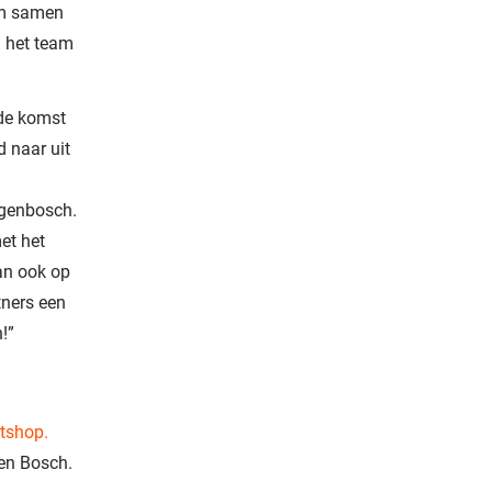
 om samen
n het team
de komst
 naar uit
togenbosch.
et het
an ook op
tners een
!”
etshop.
en Bosch.