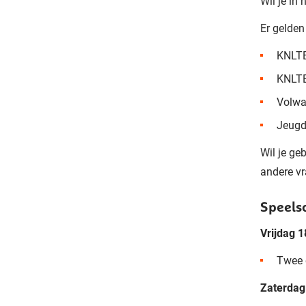
Wil je in 
Er gelden
KNLTB
KNLTB
Volwa
Jeugd
Wil je ge
andere vr
Speels
Vrijdag 
Twee 
Zaterdag