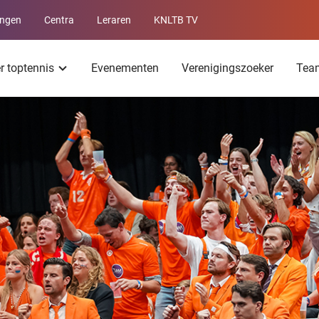
ingen
Centra
Leraren
KNLTB TV
Service
menu
er toptennis
Evenementen
Verenigingszoeker
Tea