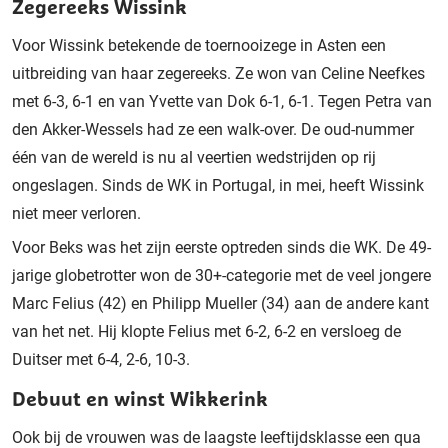
Zegereeks Wissink
Voor Wissink betekende de toernooizege in Asten een
uitbreiding van haar zegereeks. Ze won van Celine Neefkes
met 6-3, 6-1 en van Yvette van Dok 6-1, 6-1. Tegen Petra van
den Akker-Wessels had ze een walk-over. De oud-nummer
één van de wereld is nu al veertien wedstrijden op rij
ongeslagen. Sinds de WK in Portugal, in mei, heeft Wissink
niet meer verloren.
Voor Beks was het zijn eerste optreden sinds die WK. De 49-
jarige globetrotter won de 30+-categorie met de veel jongere
Marc Felius (42) en Philipp Mueller (34) aan de andere kant
van het net. Hij klopte Felius met 6-2, 6-2 en versloeg de
Duitser met 6-4, 2-6, 10-3.
Debuut en winst Wikkerink
Ook bij de vrouwen was de laagste leeftijdsklasse een qua