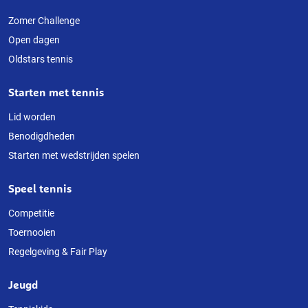
Over
deze
Zomer Challenge
Open dagen
website
Oldstars tennis
Starten met tennis
Lid worden
Benodigdheden
Starten met wedstrijden spelen
Speel tennis
Competitie
Toernooien
Regelgeving & Fair Play
Jeugd