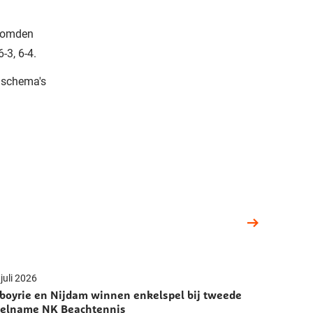
toomden
-3, 6-4.
lschema's
juli 2026
boyrie en Nijdam winnen enkelspel bij tweede
elname NK Beachtennis