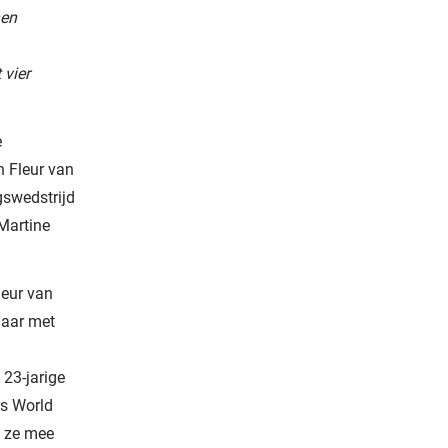
nen
 vier
e
n Fleur van
gswedstrijd
Martine
leur van
jaar met
23-jarige
is World
d ze mee