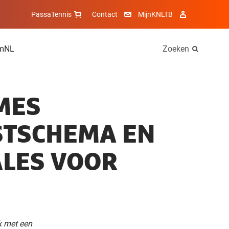
PassaTennis
Contact
MijnKNLTB
mNL
Zoeken
MES
STSCHEMA EN
ALES VOOR
k met een