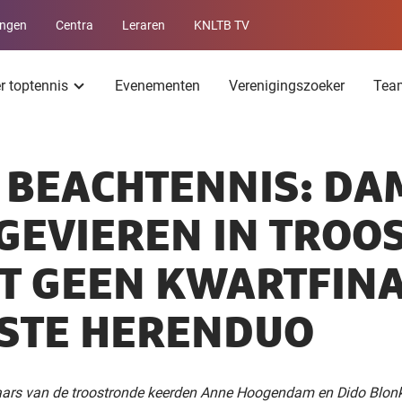
ingen
Centra
Leraren
KNLTB TV
Service
menu
er toptennis
Evenementen
Verenigingszoeker
Tea
 BEACHTENNIS: DA
GEVIEREN IN TROO
T GEEN KWARTFIN
STE HERENDUO
aars van de troostronde keerden Anne Hoogendam en Dido Blon