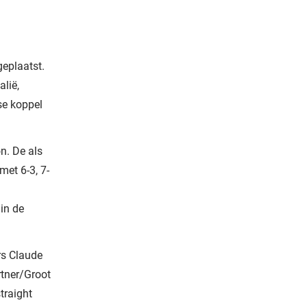
geplaatst.
lië,
se koppel
n. De als
met 6-3, 7-
 in de
rs Claude
rtner/Groot
traight