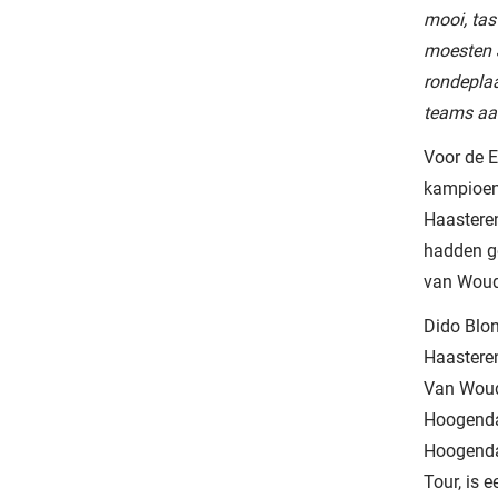
mooi, tas
moesten 
rondeplaa
teams aan
Voor de 
kampioene
Haastere
hadden g
van Woud
Dido Blon
Haasteren
Van Woude
Hoogenda
Hoogendam
Tour, is 