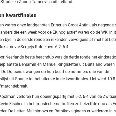
 Strode en Zanna Tarasevica uit Letland.
en kwartfinales
ren waren onze landgenoten Ertner en Groot Antink als negende 
anders die een week voor de EK nog actief waren op de WK, in Ita
n bye in de eerste ronde en rekenden vervolgens af met het Let
aksimovs/Sergejs Ratnikovs: 6-2, 6-4.
or Neerlands beste beachduo was de derde ronde het eindstatio
eplaatste Benjamin en Manuel Ringlstetter uit Duitsland waren 
k. De Duitsers dwongen op hun beurt de nummers drie van de
lijst uit Spanje tot het uiterste in de kwartfinales. Het werd 10-8
/matchtiebreak.
Koolman verloren hun openingspartij met 6-2, 6-4 van de Zwitse
evin Fischer. In het troostschema troffen ze hetzelfde duo als E
rder. De Letten Maksimovs en Ratnikovs gingen er wederom in 's