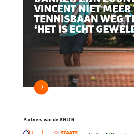
VINCENT NIET MEER
TENNISBAAN WEG TE
‘HET IS ECHT GEWEL
Lees
meer
Dankzij
zijn
Partners van de KNLTB
zoontje
is
Vincent