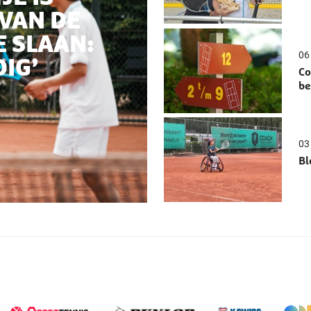
 VAN DE
 SLAAN:
06 
DIG’
Co
be
03 
Bl