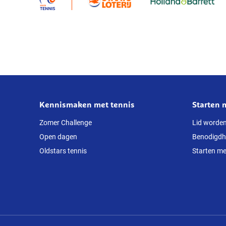
niet
meer
van
de
tennisbaan
weg
te
slaan:
Kennismaken met tennis
Starten 
Over
‘Het
is
deze
Zomer Challenge
Lid worde
echt
Open dagen
Benodigd
website
geweldig’
Oldstars tennis
Starten me