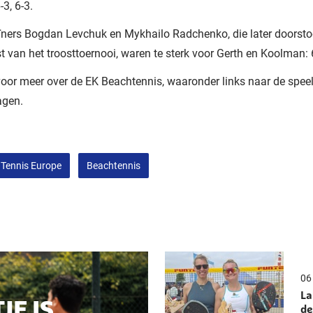
-3, 6-3.
ïners Bogdan Levchuk en Mykhailo Radchenko, die later doors
t van het troosttoernooi, waren te sterk voor Gerth en Koolman: 6
oor meer over de EK Beachtennis, waaronder links naar de spee
agen.
Tennis Europe
Beachtennis
06 
La
JE IS
de