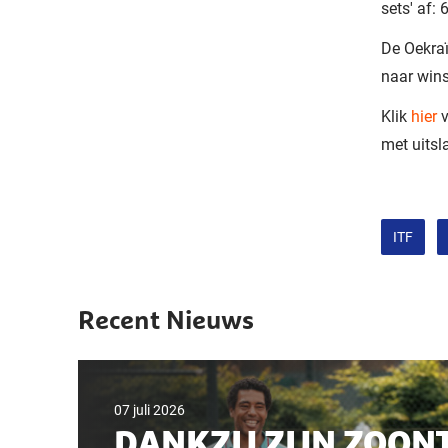
sets' af: 6
De Oekra
naar wins
Klik
hier
v
met uitsl
ITF
Recent Nieuws
07 juli 2026
DANKZIJ ZIJN ZOONT