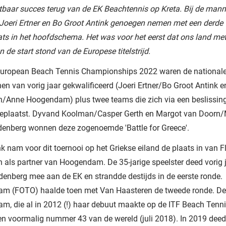
tbaar succes terug van de EK Beachtennis op Kreta. Bij de man
Joeri Ertner en Bo Groot Antink genoegen nemen met een derde
ts in het hoofdschema. Het was voor het eerst dat ons land met
 de start stond van de Europese titelstrijd.
European Beach Tennis Championships 2022 waren de national
n van vorig jaar gekwalificeerd (Joeri Ertner/Bo Groot Antink e
n/Anne Hoogendam) plus twee teams die zich via een beslissin
eplaatst. Dyvand Koolman/Casper Gerth en Margot van Doorn/
enberg wonnen deze zogenoemde 'Battle for Greece'.
k nam voor dit toernooi op het Griekse eiland de plaats in van F
 als partner van Hoogendam. De 35-jarige speelster deed vorig 
nberg mee aan de EK en strandde destijds in de eerste ronde.
m (FOTO) haalde toen met Van Haasteren de tweede ronde. De 
, die al in 2012 (!) haar debuut maakte op de ITF Beach Tenn
een voormalig nummer 43 van de wereld (juli 2018). In 2019 dee