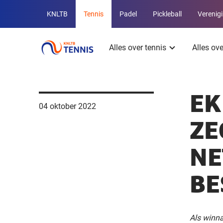
Overige
KNLTB
Tennis
Padel
Pickleball
Verenig
KNLTB
Hoofdmenu
websites
Alles over tennis
Alles ov
EK
04 oktober 2022
ZE
NE
BE
Als winn