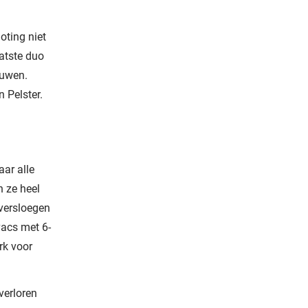
oting niet
aatste duo
ouwen.
 Pelster.
aar alle
 ze heel
e versloegen
acs met 6-
rk voor
verloren