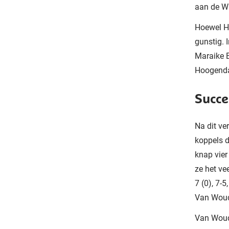
aan de W
Hoewel Ho
gunstig. 
Maraike B
Hoogendam
Succe
Na dit ve
koppels d
knap vier 
ze het v
7 (0), 7-
Van Woud
Van Woud