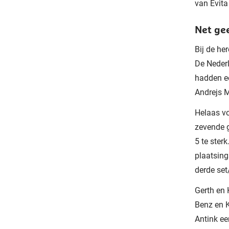
van Evita
Net ge
Bij de he
De Nederl
hadden ee
Andrejs M
Helaas vo
zevende g
5 te ster
plaatsings
derde set
Gerth en 
Benz en K
Antink ee