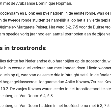
K met de Arubaanse Dominique Hopman.
ogendam en Blonk een bye hadden in de eerste ronde, was de l
In de tweede ronde stuitten ze namelijk al op het als vierde gepl
iglmeier/Margarete Pelster. Het werd 6-2, 7-5 voor de Duitse vr
 speelde vorig jaar nog een aantal toernooien aan de zijde van
s in troostronde
rlies richtte het Nederlandse duo haar pijlen op de troostronde, w
ie hun eerste duel verloren aan mee konden doen. Hierin wonnen
duels op rij, waarvan de eerste drie in 'straight sets'. In de final
eel hoger geklasseerde Hongaarse duo Aniko Kovacs/Zsuzsa Kov
5, 10-2. De zusjes Kovacs waren eerder in het troosttoernooi te ste
enberg en Van Doorn: 6-4, 6-3.
enberg en Van Doorn hadden in het hoofdschema met 6-3, 7-5 