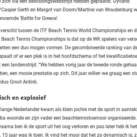
 zich via een beslissingswedstrijd hebben geplaatst. Dyvand
Casper Gerth en Margot van Doorn/Martine van Woudenburg 
noemde 'Battle for Greece'.
 verschil tussen de ITF Beach Tennis World Championships en d
 Beach Tennis Championships is dat op de WK spelers van vers
iteiten een duo mogen vormen. De gecombineerde ranking van d
epaalt of er een plek is in het hoofdschema of het kwalificatieto
t een landenstrijd. “We hebben vorig jaar de tweede ronde gehaa
tien, een mooie prestatie op zich. Dit jaar willen we graag een st
aldus Groot Antink.
sch en explosief
ange Nederlander kwam als klein jochie met de sport in aanrak
uba woonde en zijn vader een beachtennistoernooi organiseerde.
Daarna ben ik de sport uit het oog verloren en pas later heb ik he
 15 jaar was ik toen. Ik vind het mooi dat het zo dynamisch is, 