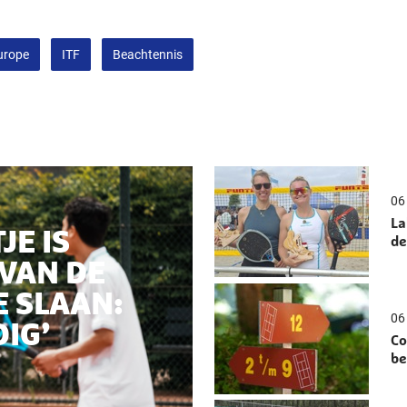
urope
ITF
Beachtennis
06 
La
JE IS
de
 VAN DE
 SLAAN:
06 
DIG’
Co
be