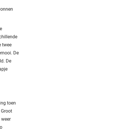
wonnen
e
chillende
e twee
ernooi. De
ld. De
apje
ing toen
 Groot
t weer
zo