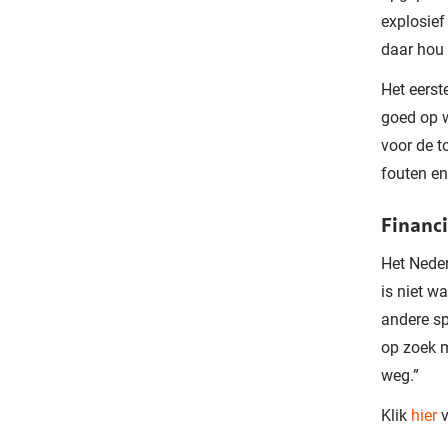
explosief
daar hou i
Het eerst
goed op w
voor de t
fouten en
Financi
Het Neder
is niet w
andere sp
op zoek m
weg.”
Klik
hier
v