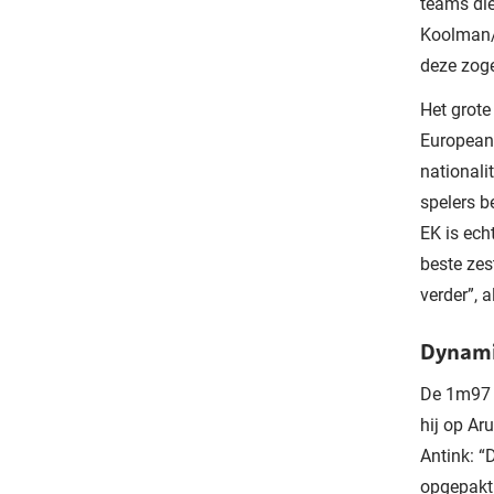
teams die
Koolman/
deze zoge
Het grote
European
national
spelers b
EK is ech
beste zes
verder”, 
Dynami
De 1m97 l
hij op Ar
Antink: “
opgepakt.