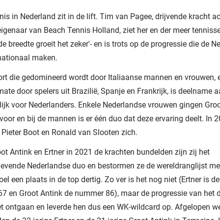
is in Nederland zit in de lift. Tim van Pagee, drijvende kracht a
eigenaar van Beach Tennis Holland, ziet her en der meer tennisse
 de breedte groeit het zeker'- en is trots op de progressie die de 
nationaal maken.
ort die gedomineerd wordt door Italiaanse mannen en vrouwen, e
ate door spelers uit Brazilië, Spanje en Frankrijk, is deelname
lijk voor Nederlanders. Enkele Nederlandse vrouwen gingen Groo
 voor en bij de mannen is er één duo dat deze ervaring deelt. In 
 Pieter Boot en Ronald van Slooten zich.
ot Antink en Ertner in 2021 de krachten bundelden zijn zij het
evende Nederlandse duo en bestormen ze de wereldranglijst me
el een plaats in de top dertig. Zo ver is het nog niet (Ertner is d
7 en Groot Antink de nummer 86), maar de progressie van het d
et ontgaan en leverde hen dus een WK-wildcard op. Afgelopen w