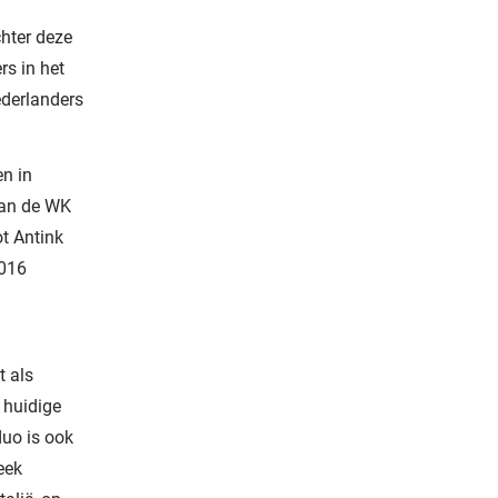
chter deze
rs in het
Nederlanders
n in
 aan de WK
t Antink
2016
t als
e huidige
uo is ook
eek