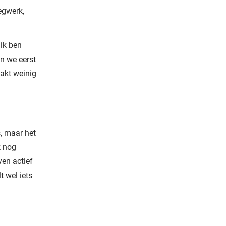
egwerk,
 ik ben
n we eerst
aakt weinig
, maar het
k nog
ven actief
t wel iets