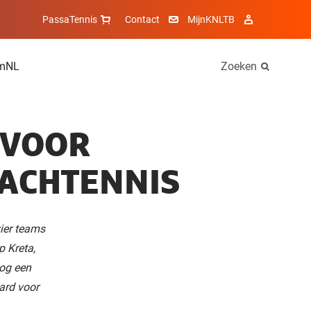
PassaTennis
Contact
MijnKNLTB
mNL
Zoeken
 VOOR
EACHTENNIS
vier teams
p Kreta,
nog een
ard voor