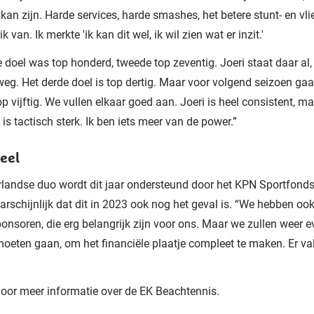
 kan zijn. Harde services, harde smashes, het betere stunt- en vli
k van. Ik merkte 'ik kan dit wel, ik wil zien wat er inzit.'
e doel was top honderd, tweede top zeventig. Joeri staat daar al,
eg. Het derde doel is top dertig. Maar voor volgend seizoen gaa
op vijftig. We vullen elkaar goed aan. Joeri is heel consistent, m
 is tactisch sterk. Ik ben iets meer van de power.”
eel
landse duo wordt dit jaar ondersteund door het KPN Sportfonds
aarschijnlijk dat dit in 2023 ook nog het geval is. “We hebben oo
onsoren, die erg belangrijk zijn voor ons. Maar we zullen weer e
oeten gaan, om het financiële plaatje compleet te maken. Er val
oor meer informatie over de EK Beachtennis.