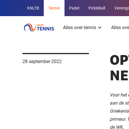
Overige
KNLTB
Tennis
Padel
Pickleball
Verenig
KNLTB
Hoofdmenu
websites
Alles over tennis
Alles ov
OP
28 september 2022
NE
Voor het 
aan de st
Griekenla
primeur. 
de WK.