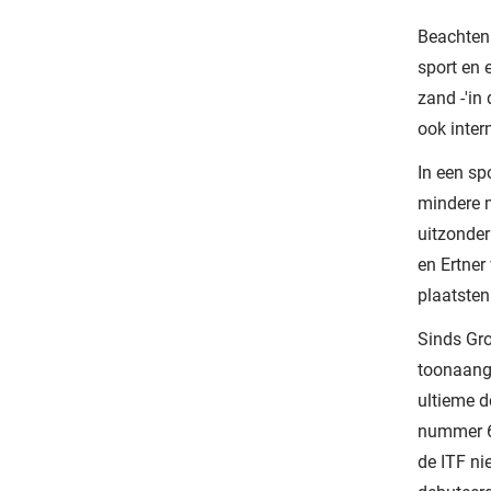
Beachtenn
sport en 
zand -'in
ook inter
In een sp
mindere m
uitzonder
en Ertner
plaatsten
Sinds Gro
toonaang
ultieme do
nummer 6
de ITF ni