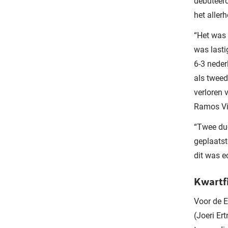
debuteerd
het aller
“Het was 
was lasti
6-3 neder
als tweed
verloren 
Ramos Vi
“Twee duo
geplaatst
dit was e
Kwartf
Voor de E
(Joeri Er