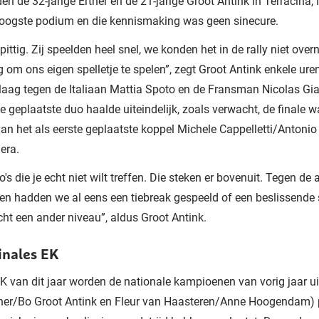
en de 32-jarige Ertner en de 21-jarige Groot Antink in Terracina, I
hoogste podium en die kennismaking was geen sinecure.
pittig. Zij speelden heel snel, we konden het in de rally niet ove
g om ons eigen spelletje te spelen”, zegt Groot Antink enkele uren
laag tegen de Italiaan Mattia Spoto en de Fransman Nicolas Gian
e geplaatste duo haalde uiteindelijk, zoals verwacht, de finale w
van het als eerste geplaatste koppel Michele Cappelletti/Antonio
era.
's die je echt niet wilt treffen. Die steken er bovenuit. Tegen de 
en hadden we al eens een tiebreak gespeeld of een beslissende 
cht een ander niveau”, aldus Groot Antink.
inales EK
K van dit jaar worden de nationale kampioenen van vorig jaar 
tner/Bo Groot Antink en Fleur van Haasteren/Anne Hoogendam) 