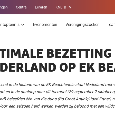
ingen
Centra
Leraren
KNLTB TV
Service
menu
er toptennis
Evenementen
Verenigingszoeker
Tea
TIMALE BEZETTING
DERLAND OP EK B
eerst in de historie van de EK Beachtennis staat Nederland met 
art en in de aanloop naar dit toernooi (29 september-2 oktober o
nd) beleefden één van die duo's (Bo Groot Antink/Joeri Ertner) 
Voor 'een seizoen hard werken' werden zij beloond met een wildc