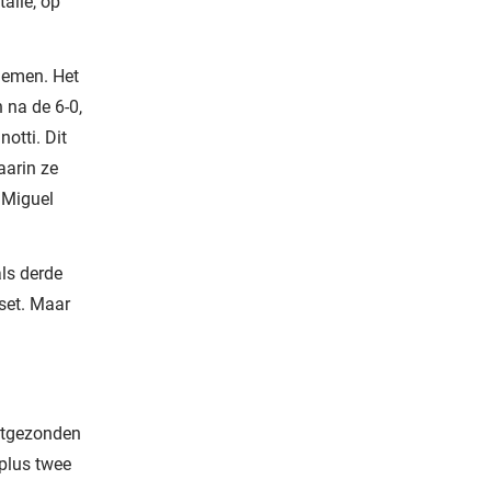
talië, op
rnemen. Het
 na de 6-0,
otti. Dit
aarin ze
 Miguel
als derde
set. Maar
uitgezonden
plus twee