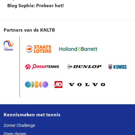
Blog Sophie: Probeer het!
Partners van de KNLTB
Kennismaken met tennis
Over
deze
Zomer Challenge
Open dagen