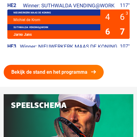
Bekijk de stand en het programma
Gerelateerd
SPEELSCHEMA
aan
deze
pagina