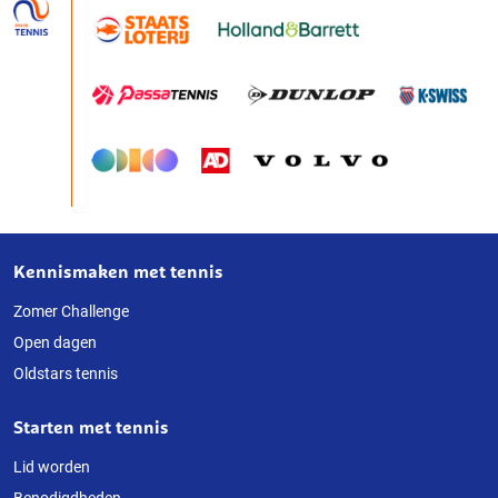
Kennismaken met tennis
Over
deze
Zomer Challenge
Open dagen
website
Oldstars tennis
Starten met tennis
Lid worden
Benodigdheden