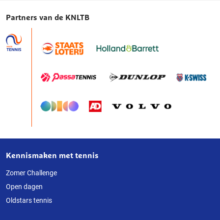
Partners van de KNLTB
Kennismaken met tennis
Over
deze
Zomer Challenge
Open dagen
website
Oldstars tennis