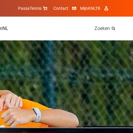
PassaTennis
Contact
MijnKNLTB
mNL
Zoeken