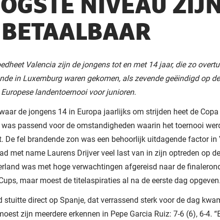
OGSTE NIVEAU ZIJ
BETAALBAAR
oedheet Valencia zijn de jongens tot en met 14 jaar, die zo overt
onde in Luxemburg waren gekomen, als zevende geëindigd op 
 Europese landentoernooi voor junioren.
waar de jongens 14 in Europa jaarlijks om strijden heet de Copa 
 was passend voor de omstandigheden waarin het toernooi wer
. De fel brandende zon was een behoorlijk uitdagende factor in
ad met name Laurens Drijver veel last van in zijn optreden op de
rland was met hoge verwachtingen afgereisd naar de finaleron
ps, maar moest de titelaspiraties al na de eerste dag opgeven
 stuitte direct op Spanje, dat verrassend sterk voor de dag kwa
moest zijn meerdere erkennen in Pepe Garcia Ruiz: 7-6 (6), 6-4. “