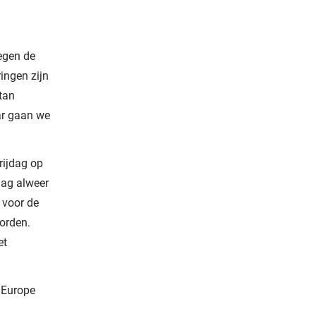
tegen de
ingen zijn
tan
aar gaan we
vrijdag op
dag alweer
n voor de
worden.
et
 Europe