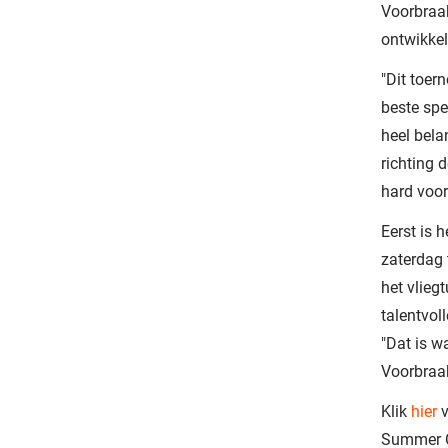
Voorbraak
ontwikkel
"Dit toer
beste spe
heel bela
richting 
hard voor
Eerst is 
zaterdag 
het vlieg
talentvol
"Dat is w
Voorbraak
Klik
hier
v
Summer C