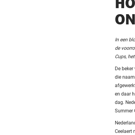
HO
ON
In een bl
de voorr
Cups, het
De beker 
die naam
afgewerkt
en daar h
dag. Nede
Summer Cu
Nederland
Ceelaert 