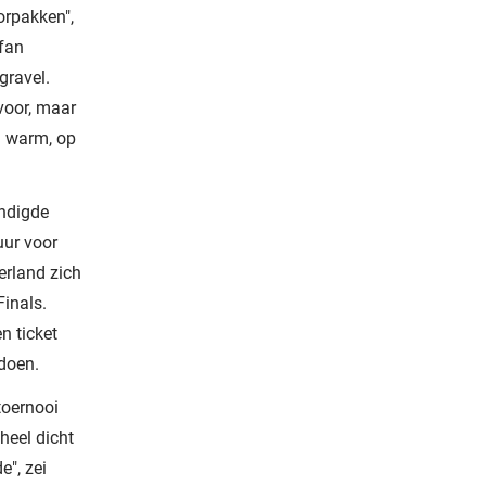
oorpakken",
efan
gravel.
voor, maar
d warm, op
indigde
uur voor
erland zich
Finals.
n ticket
doen.
toernooi
heel dicht
e", zei