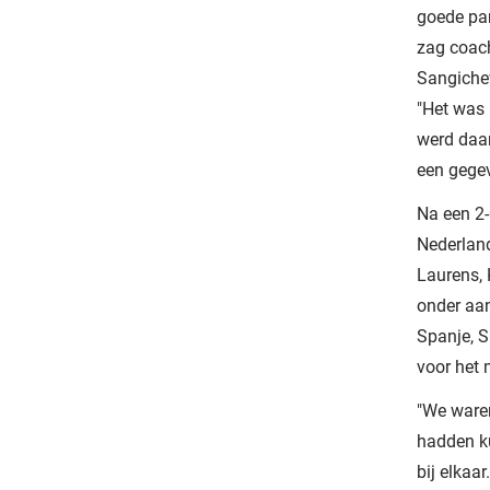
goede par
zag coach
Sangichev
"Het was 
werd daar
een gege
Na een 2-
Nederland
Laurens, 
onder aan
Spanje, S
voor het
"We ware
hadden ku
bij elkaa