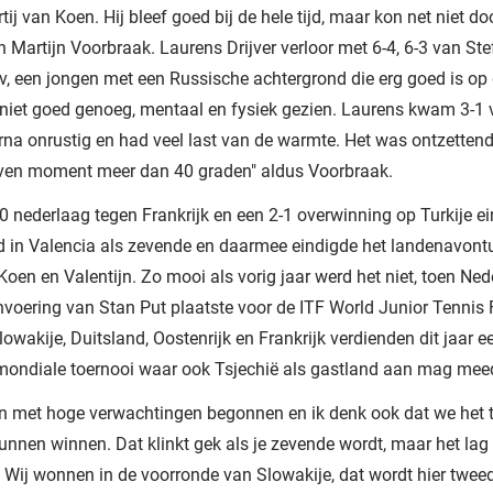
tij van Koen. Hij bleef goed bij de hele tijd, maar kon net niet d
 Martijn Voorbraak. Laurens Drijver verloor met 6-4, 6-3 van St
, een jongen met een Russische achtergrond die erg goed is op 
niet goed genoeg, mentaal en fysiek gezien. Laurens kwam 3-1 
na onrustig en had veel last van de warmte. Het was ontzetten
ven moment meer dan 40 graden" aldus Voorbraak.
0 nederlaag tegen Frankrijk en een 2-1 overwinning op Turkije e
 in Valencia als zevende en daarmee eindigde het landenavont
Koen en Valentijn. Zo mooi als vorig jaar werd het niet, toen Ned
voering van Stan Put plaatste voor de ITF World Junior Tennis 
lowakije, Duitsland, Oostenrijk en Frankrijk verdienden dit jaar ee
 mondiale toernooi waar ook Tsjechië als gastland aan mag mee
n met hoge verwachtingen begonnen en ik denk ook dat we het 
nnen winnen. Dat klinkt gek als je zevende wordt, maar het lag 
r. Wij wonnen in de voorronde van Slowakije, dat wordt hier tweed