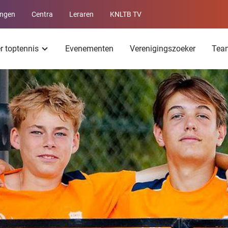
ingen
Centra
Leraren
KNLTB TV
Service
menu
er toptennis
Evenementen
Verenigingszoeker
Tea