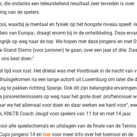
, die ondanks een teleurstellend resultaat zeer tevreden is over
ing van de spelers.
nooi, waarbij je mentaal en fysiek op het hoogste niveau speelt -
lers van Europa-, draagt enorm bij in de ontwikkeling. Deze ervar
ngrijk op weg naar de top. We hopen met deze jongens en met S
de Grand Slams (voor junioren) te gaan, over een jaar of drie. D
 ons best doen."
het tijd voor rust. Het drietal was met Voorbraak in de nacht van 
thuisgekomen na een lange autorit uit Luxemburg om later die 
tuig te pakken richting Spanje. Ook dit zijn belangrijke ervaringe
le juniorentennissers op weg naar het grote doel: proftennisser 
aar we het allemaal voor doen en daar werken we hard voor", we
, KNLTB Coach Jeugd voor spelers van 11 tot en met 14 jaar.
oor alle speelschema's en uitslagen van de finale van de Tennis
ups jongens 14 en
hier
voor meer info over het toernooi en de