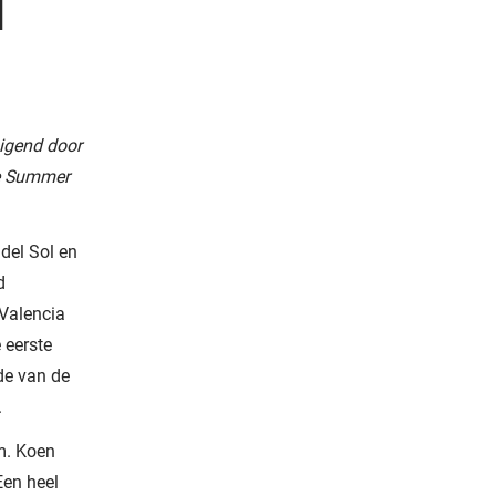
N
uigend door
de Summer
del Sol en
d
 Valencia
 eerste
de van de
.
m. Koen
Een heel