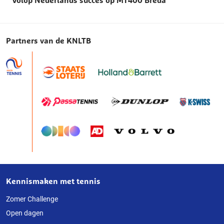
Partners van de KNLTB
Kennismaken met tennis
Over
deze
Zomer Challenge
Open dagen
website