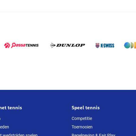
met tennis
Speel tennis
n
Competitie
heden
Toernooien
t wedstrijden spelen
Regelgeving & Fair Play