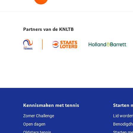
Lees
meer
NJK:
titels
Partners van de KNLTB
voor
Rogier
Verbeet,
Mila
van
der
Lecq,
Cedric
Beliën
en
Felien
Kennismaken met tennis
Starten 
Over
Willemse
deze
Zomer Challenge
Lid worde
Open dagen
Benodigd
website
Oldstars tennis
Starten me