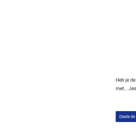
Heb je de
met... Je
Diede de