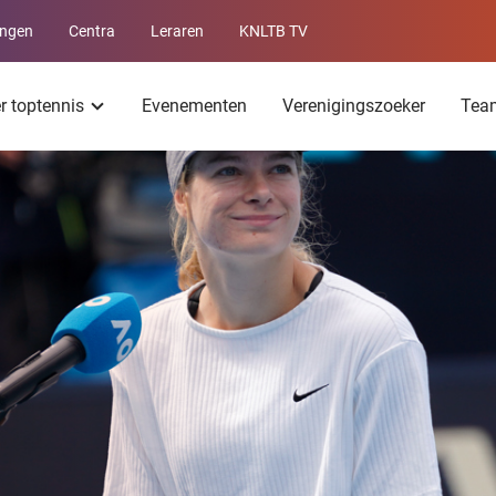
ingen
Centra
Leraren
KNLTB TV
Service
menu
er toptennis
Evenementen
Verenigingszoeker
Tea