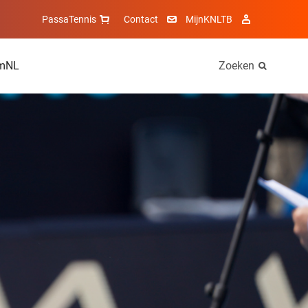
PassaTennis
Contact
MijnKNLTB
mNL
Zoeken