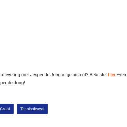
 aflevering met Jesper de Jong al geluisterd? Beluister
hier
Even 
sper de Jong!
 Groot
Tennisnieuws