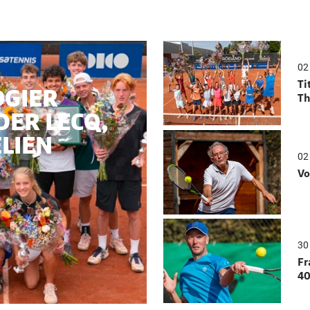
02
Ti
OGIER
Th
DER LECQ,
ELIEN
02
Vo
30 
Fr
40