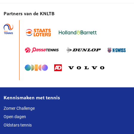
Partners van de KNLTB
Kennismaken met tennis
Over
deze
Zomer Challenge
Open dagen
website
Oldstars tennis