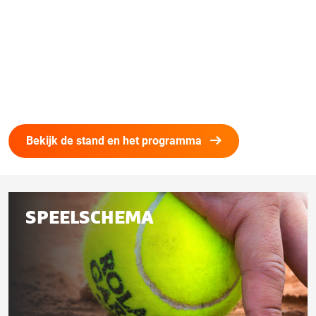
Bekijk de stand en het programma
Gerelateerd
SPEELSCHEMA
aan
deze
pagina