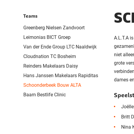
SC
Teams
Greenberg Nielsen Zandvoort
Leimonias BICT Groep
A.L.T.A i
gezamenli
Van der Ende Group LTC Naaldwijk
niet alle
Cloudnation TC Bosheim
grote ver
Reinders Makelaars Daisy
verbinden
Hans Janssen Makelaars Rapiditas
dames en
Schoonderbeek Bouw ALTA
Speelst
Baarn Bestlife Clinic
Joëlle
Britt 
Nina K