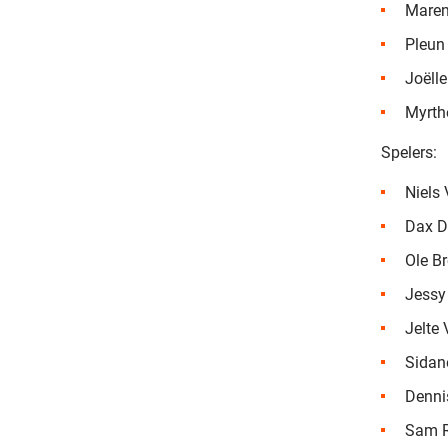
Maren
Pleun 
Joëll
Myrth
Spelers:
Niels 
Dax D
Ole B
Jessy
Jelte
Sidan
Denni
Sam R