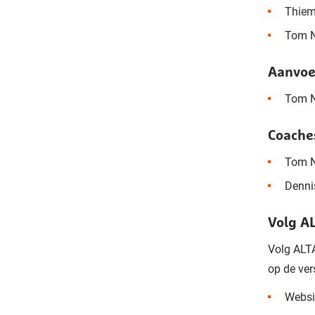
Thiem
Tom N
Aanvoe
Tom N
Coache
Tom N
Denni
Volg A
Volg ALTA
op de ver
Websi