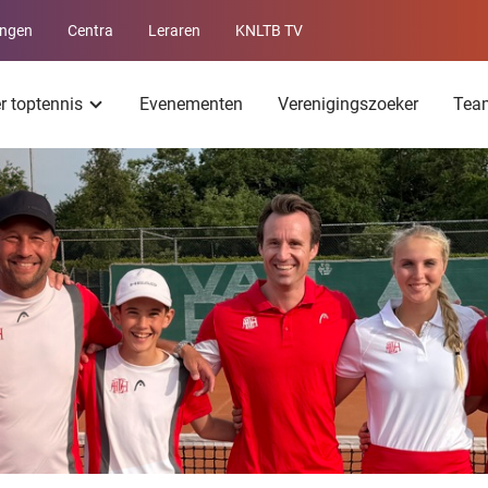
ingen
Centra
Leraren
KNLTB TV
Service
menu
er toptennis
Evenementen
Verenigingszoeker
Tea