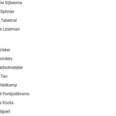
te Sijbesma
Splinter
e Tabernal
e IJzerman
Visker
onders
redschneijder
 Tan
 Veldkamp
é Pontjodikromo
s Kockx
ijpert