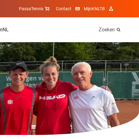
PassaTennis
Contact
MijnKNLTB
mNL
Zoeken