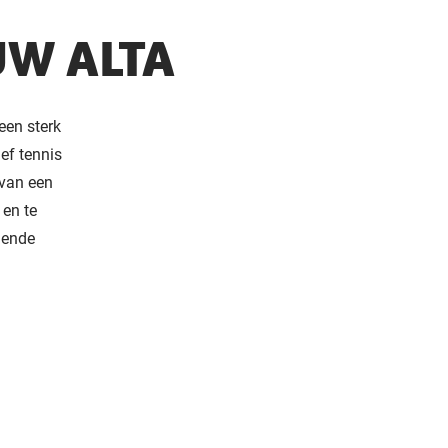
W ALTA
een sterk
ef tennis
 van een
 en te
gende