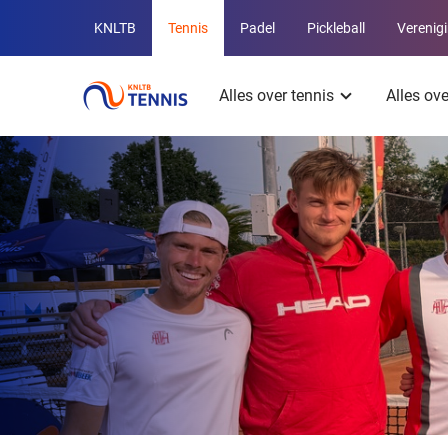
Overige
KNLTB
Tennis
Padel
Pickleball
Verenig
KNLTB
Hoofdmenu
websites
Alles over tennis
Alles ov