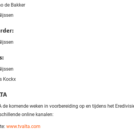
o de Bakker
ijssen
rder:
ijssen
s:
ijssen
s Kockx
LTA
 de komende weken in voorbereiding op en tijdens het Eredivisi
schillende online kanalen:
te:
www.tvalta.com