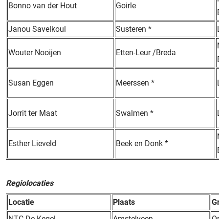
Bonno van der Hout
Goirle
Janou Savelkoul
Susteren *
Wouter Nooijen
Etten-Leur /Breda
Susan Eggen
Meerssen *
Jorrit ter Maat
Swalmen *
Esther Lieveld
Beek en Donk *
Regiolocaties
Locatie
Plaats
G
NTC De Kegel
Amstelveen
O