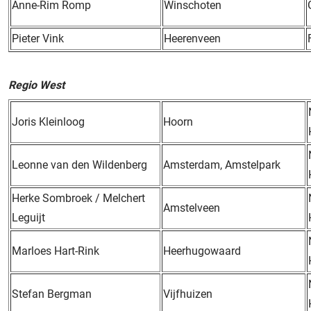
Anne-Rim Romp
Winschoten
Pieter Vink
Heerenveen
Regio West
Joris Kleinloog
Hoorn
Leonne van den Wildenberg
Amsterdam, Amstelpark
Herke Sombroek / Melchert
Amstelveen
Leguijt
Marloes Hart-Rink
Heerhugowaard
Stefan Bergman
Vijfhuizen