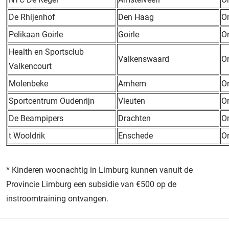
De Rhijenhof
Den Haag
O
Pelikaan Goirle
Goirle
O
Health en Sportsclub
Valkenswaard
O
Valkencourt
Molenbeke
Arnhem
O
Sportcentrum Oudenrijn
Vleuten
O
De Beampipers
Drachten
O
t Wooldrik
Enschede
O
* Kinderen woonachtig in Limburg kunnen vanuit de
Provincie Limburg een subsidie van €500 op de
instroomtraining ontvangen.