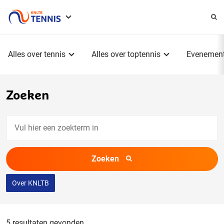
Service
menu
Hoofdmenu
Alles over tennis
Alles over toptennis
Evenemen
Zoeken
Vul
hier
een
Zoeken
zoekterm
in
Over KNLTB
5 resultaten gevonden