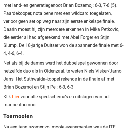
met land- en generatiegenoot Brian Bozemoj: 6-3, 7-6 (5).
Paardekooper, nota bene met een wildcard toegelaten,
verloor geen set op weg naar zijn eerste enkelspelfinale.
Daarin moest hij zijn meerdere erkennen in Mika Petkovic,
die eerder al had afgerekend met Abel Forger en Stijn
Slump. De 18-jarige Duitser won de spannende finale met 6-
4, 4-6, 6-4.
Net als bij de dames werd het dubbelspel gewonnen door
hetzelfde duo als in Oldenzaal, te weten Niels Visker/Jarno
Jans. Het Suthwalda-koppel rekende in de finale af met
Brian Bozemoj en Stijn Pel: 6-3, 6-3.
Klik
hier
voor alle speelschema's en uitslagen van het
mannentoernooi.
Toernooien
Na een tenniszomer vol mooie evenementen was de ITF