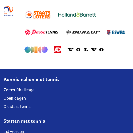
Kennismaken met tennis
Over
deze
Zomer Challenge
Open dagen
website
Oldstars tennis
Starten met tennis
Lid worden