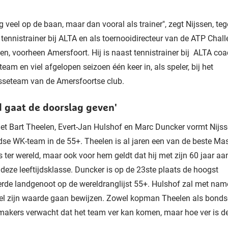
og veel op de baan, maar dan vooral als trainer", zegt Nijssen, t
s tennistrainer bij ALTA en als toernooidirecteur van de ATP Chall
n, voorheen Amersfoort. Hij is naast tennistrainer bij ALTA coa
team en viel afgelopen seizoen één keer in, als speler, bij het
sseteam van de Amersfoortse club.
d gaat de doorslag geven'
 Bart Theelen, Evert-Jan Hulshof en Marc Duncker vormt Nijss
se WK-team in de 55+. Theelen is al jaren een van de beste Mas
s ter wereld, maar ook voor hem geldt dat hij met zijn 60 jaar a
n deze leeftijdsklasse. Duncker is op de 23ste plaats de hoogst
rde landgenoot op de wereldranglijst 55+. Hulshof zal met name
el zijn waarde gaan bewijzen. Zowel kopman Theelen als bond
jmakers verwacht dat het team ver kan komen, maar hoe ver is d