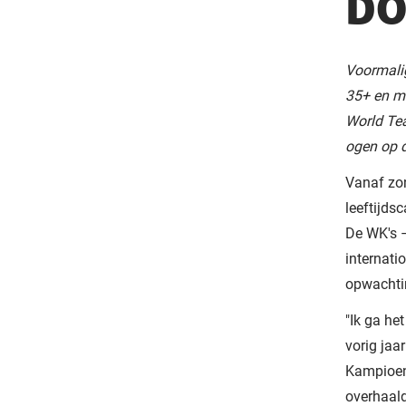
DO
Voormalig
35+ en ma
World Te
ogen op d
Vanaf zo
leeftijds
De WK's –
internati
opwachtin
"Ik ga het
vorig jaa
Kampioen
overhaal