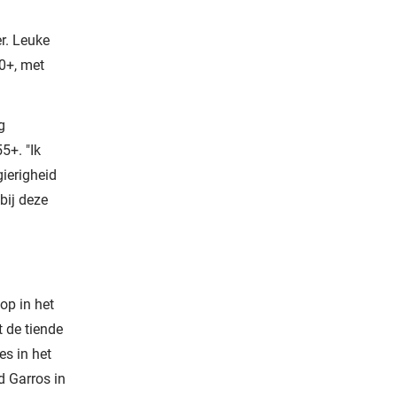
r. Leuke
60+, met
g
5+. "Ik
gierigheid
 bij deze
op in het
t de tiende
es in het
 Garros in