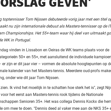
ORSLAG GEVEN'
 toptennisser Tom Nijssen debuteerde vorig jaar met een titel 
akt nu zijn internationale debuut als Masters-tennisser op de 
am Championships. Het 55+-team waar hij deel van uitmaakt go
e WK in Portugal.
ndag vinden in Lissabon en Oeiras de WK teams plaats voor de
categorieën 50+ en 55+, met aansluitend de individuele kampio
 er zijn er dit jaar vier – vormen de absolute hoogtepunten op d
onale kalender van het Masters-tennis. Meerdere oud-profs mak
g, onder wie dit jaar Tom Nijssen.
 zien. Ik vind het moeilijk in te schatten hoe sterk het is", zegt Nij
r voor het eerst aan Masters-tennis rook tijdens de Nationale
schappen Senioren 35+. Het was collega Dennis Kockx die he
de om mee te doen. "Dennis deed al vaker mee aan de NKS 35+