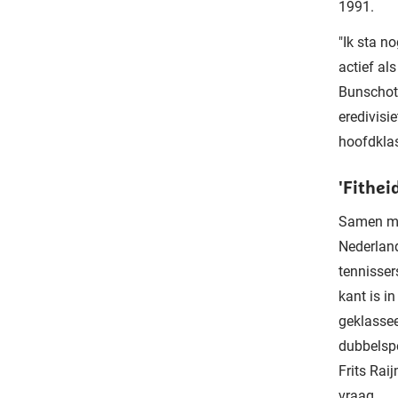
1991.
"Ik sta n
actief al
Bunschote
eredivisie
hoofdkla
'Fithei
Samen met
Nederland
tennisser
kant is i
geklassee
dubbelsp
Frits Rai
vraag.