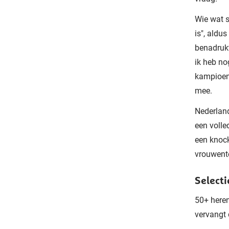
Wie wat s
is", aldu
benadrukt
ik heb no
kampioens
mee.
Nederland
een volle
een knock
vrouwent
Select
50+ here
vervangt 