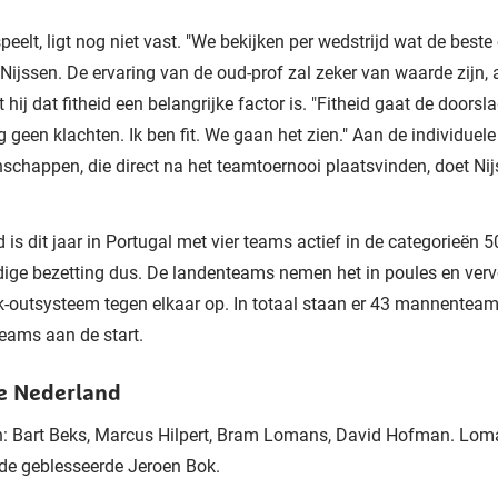
peelt, ligt nog niet vast. "We bekijken per wedstrijd wat de beste
s Nijssen. De ervaring van de oud-prof zal zeker van waarde zijn, 
 hij dat fitheid een belangrijke factor is. "Fitheid gaat de doors
g geen klachten. Ik ben fit. We gaan het zien." Aan de individuele
chappen, die direct na het teamtoernooi plaatsvinden, doet Nij
 is dit jaar in Portugal met vier teams actief in de categorieën 
dige bezetting dus. De landenteams nemen het in poules en verv
-outsysteem tegen elkaar op. In totaal staan er 43 mannentea
eams aan de start.
ie Nederland
n: Bart Beks, Marcus Hilpert, Bram Lomans, David Hofman. Lo
de geblesseerde Jeroen Bok.