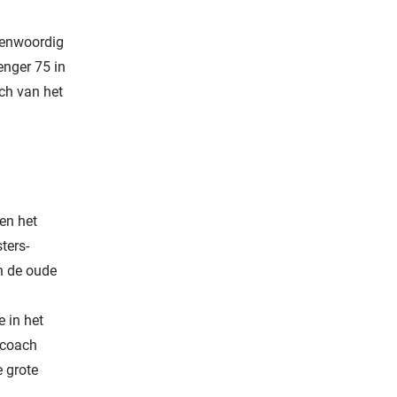
egenwoordig
enger 75 in
ch van het
en het
ters-
an de oude
 in het
scoach
e grote