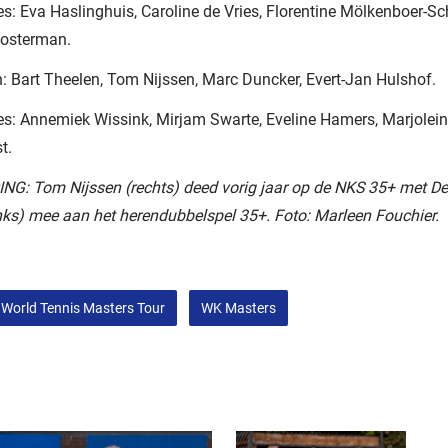
: Eva Haslinghuis, Caroline de Vries, Florentine Mölkenboer-Sc
oosterman.
: Bart Theelen, Tom Nijssen, Marc Duncker, Evert-Jan Hulshof.
s: Annemiek Wissink, Mirjam Swarte, Eveline Hamers, Marjolein
t.
NG: Tom Nijssen (rechts) deed vorig jaar op de NKS 35+ met D
nks) mee aan het herendubbelspel 35+. Foto: Marleen Fouchier.
World Tennis Masters Tour
WK Masters