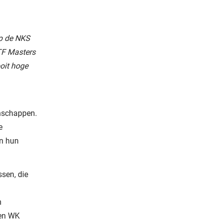
op de NKS
ITF Masters
oit hoge
enschappen.
e
en hun
ssen, die
m
 en WK