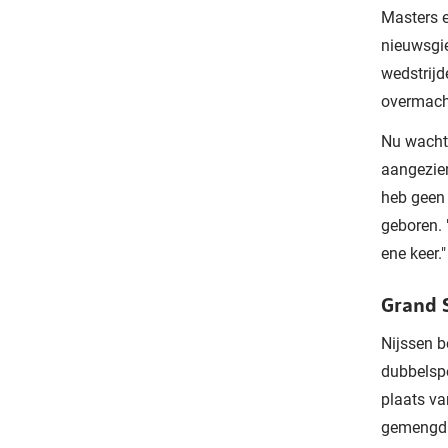
Masters e
nieuwsgie
wedstrijd
overmach
Nu wacht 
aangezien
heb geen 
geboren. "
ene keer."
Grand 
Nijssen b
dubbelspe
plaats va
gemengd 