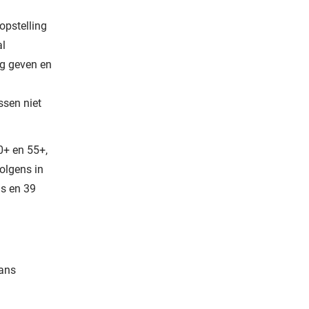
 opstelling
al
lag geven en
ssen niet
50+ en 55+,
olgens in
ms en 39
mans