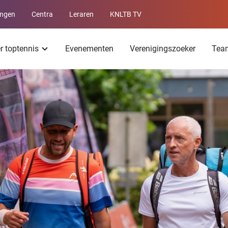
ingen
Centra
Leraren
KNLTB TV
Service
menu
er toptennis
Evenementen
Verenigingszoeker
Tea