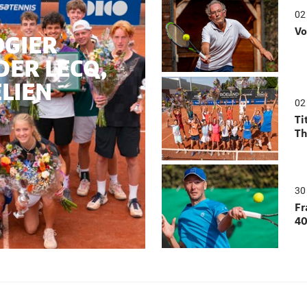
02
Vo
OGIER
DER LECQ,
ELIEN
02
Ti
Th
30 
Fr
40