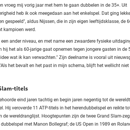
n vroeg mij vorig jaar met hem te gaan dubbelen in de 35+. Uit
righeid heb ik ook meegedaan aan het enkelspel. Dat ging lekke
en gespeeld", aldus Nijssen, die in zijn eigen leeftijdsklasse, de 
t kampioen werd.
een ander niveau, en met name een zwaardere fysieke uitdagin
 hij het als 60-jarige gaat opnemen tegen jongere gasten in de 5
idee wat ik kan verwachten." Zijn deelname is vooral uit nieuws
Als het bevalt en het past in mijn schema, blijft het wellicht niet
Slam-titels
ehoorde eind jaren tachtig en begin jaren negentig tot de wereldt
l. Hij veroverde 11 ATP-titels in het herendubbelspel en reikte to
n de wereldranglijst. Hoogtepunten zijn de twee Grand Slam-zeg
dubbelspel met Manon Bollegraf; de US Open in 1989 en Roland