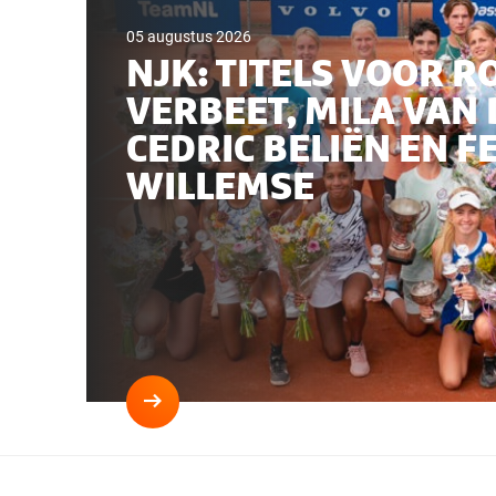
05 augustus 2026
NJK: TITELS VOOR R
VERBEET, MILA VAN 
CEDRIC BELIËN EN F
WILLEMSE
Lees
meer
NJK:
titels