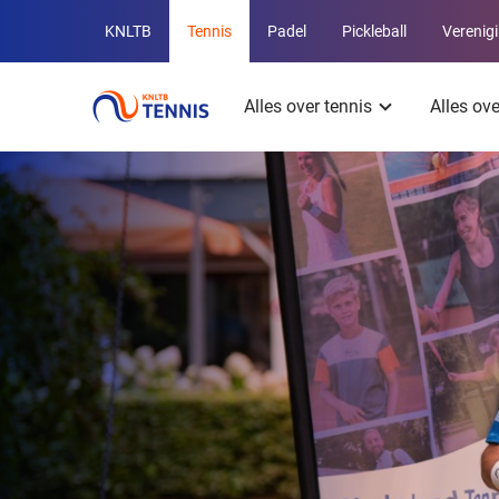
Overige
KNLTB
Tennis
Padel
Pickleball
Verenig
KNLTB
Hoofdmenu
websites
Alles over tennis
Alles ov