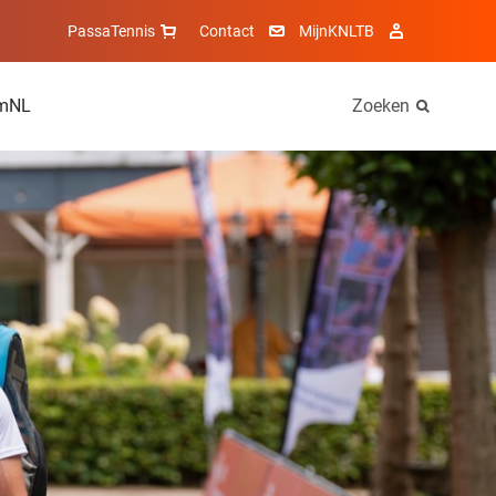
PassaTennis
Contact
MijnKNLTB
mNL
Zoeken