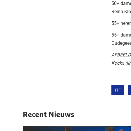
50+ dames
Reina Kl
55+ heren
55+ dame
Oudegees
AFBEELDI
Kockx (li
ITF
Recent Nieuws