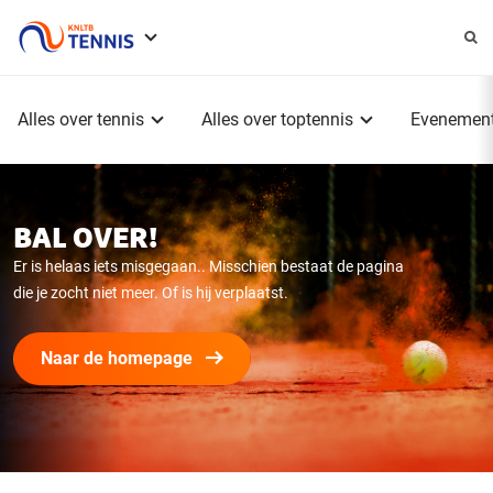
Service
menu
Hoofdmenu
Alles over tennis
Alles over toptennis
Evenemen
BAL OVER!
Er is helaas iets misgegaan.. Misschien bestaat de pagina
die je zocht niet meer. Of is hij verplaatst.
Naar de homepage