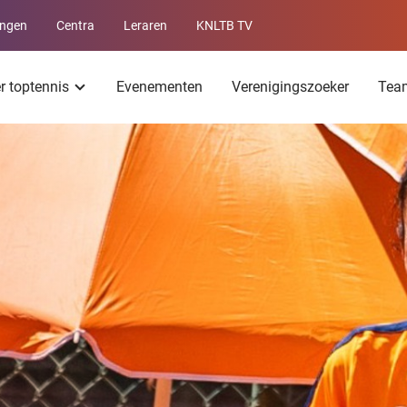
ingen
Centra
Leraren
KNLTB TV
Service
menu
er toptennis
Evenementen
Verenigingszoeker
Tea