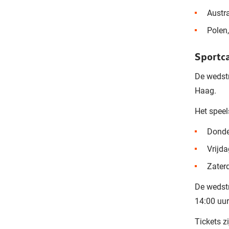
Austr
Polen,
Sportc
De wedst
Haag.
Het speel
Donde
Vrijda
Zaterd
De wedstr
14:00 uur
Tickets z