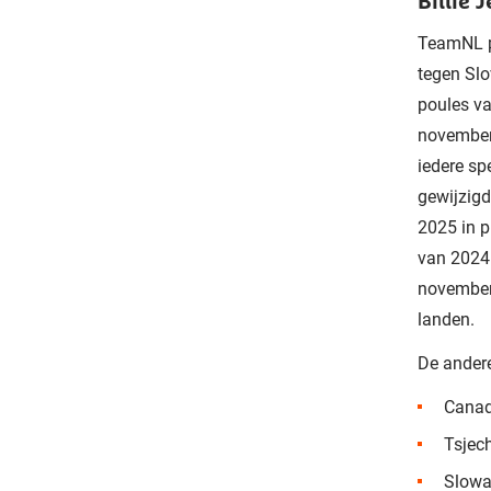
Billie 
TeamNL pl
tegen Slo
poules va
november 
iedere sp
gewijzigd
2025 in p
van 2024 
november 
landen.
De andere
Canad
Tsjech
Slowa