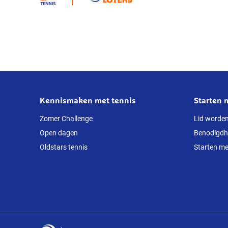
in
BJKC;
‘Was
een
slijtageslag’
Kennismaken met tennis
Starten 
Over
deze
Zomer Challenge
Lid worde
Open dagen
Benodigd
website
Oldstars tennis
Starten me