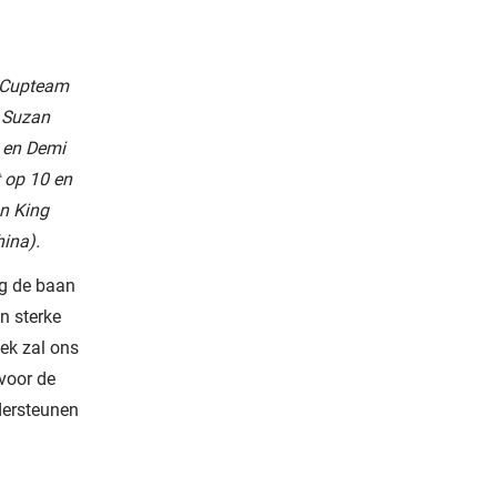
g Cupteam
. Suzan
 en Demi
 op 10 en
an King
hina).
ag de baan
n sterke
iek zal ons
 voor de
ndersteunen