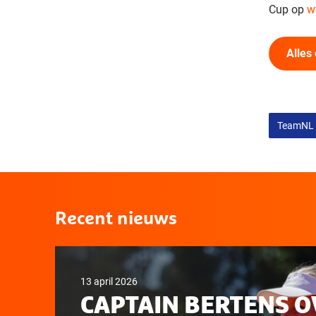
Cup op
w
Alles
TeamNL
Recent nieuws
13 april 2026
CAPTAIN BERTENS O