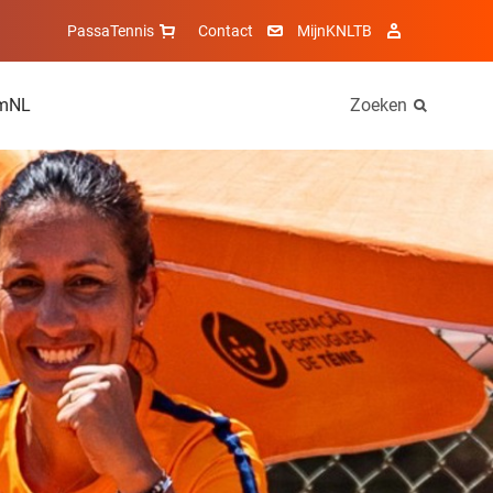
PassaTennis
Contact
MijnKNLTB
mNL
Zoeken