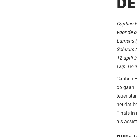
DE
Captain E
voor de o
Lamens (
Schuurs (
12 april 
Cup. De i
Captain E
op gaan. 
tegenstan
net dat b
Finals in
als assis