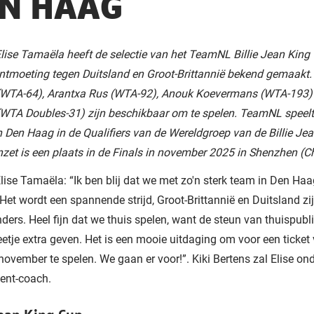
N HAAG
lise Tamaëla heeft de selectie van het TeamNL Billie Jean Kin
ntmoeting tegen Duitsland en Groot-Brittannië bekend gemaakt
WTA-64), Arantxa Rus (WTA-92), Anouk Koevermans (WTA-193)
WTA Doubles-31) zijn beschikbaar om te spelen. TeamNL speelt
in Den Haag in de Qualifiers van de Wereldgroep van de Billie Je
nzet is een plaats in de Finals in november 2025 in Shenzhen (C
lise Tamaëla: “Ik ben blij dat we met zo'n sterk team in Den Ha
Het wordt een spannende strijd, Groot-Brittannië en Duitsland zij
ders. Heel fijn dat we thuis spelen, want de steun van thuispubl
eetje extra geven. Het is een mooie uitdaging om voor een ticket
 november te spelen. We gaan er voor!”. Kiki Bertens zal Elise o
tent-coach.