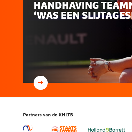
HANDHAVING TEAMNL
‘WAS EEN SLIJTAGES
Lees
meer
Captain
Bertens
over
Partners van de KNLTB
handhaving
TeamNL