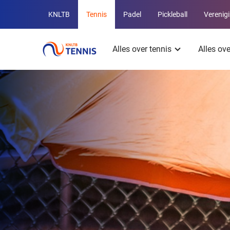
Overige
KNLTB
Tennis
Padel
Pickleball
Verenig
KNLTB
Hoofdmenu
websites
Alles over tennis
Alles ov