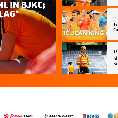
 IN BJKC;
LAG’
09
Te
Cu
13
Ki
Ki