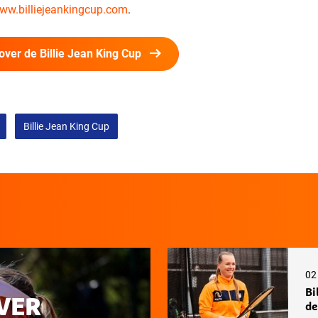
ww.billiejeankingcup.com
.
 over de Billie Jean King Cup
Billie Jean King Cup
02
Bi
VER
de