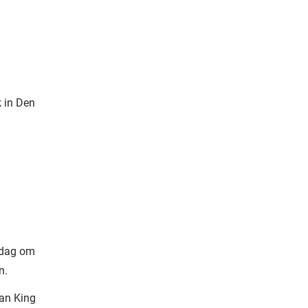
 in Den
rdag om
n.
ean King