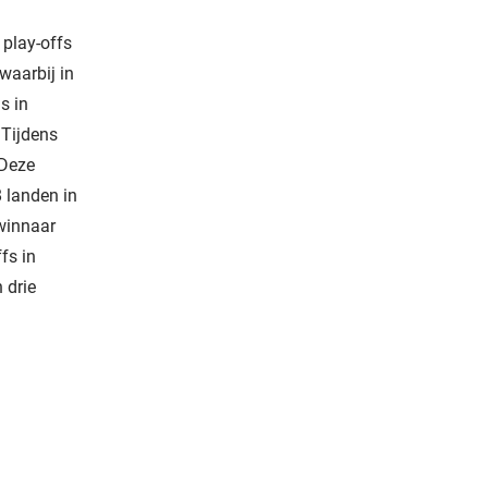
 play-offs
waarbij in
s in
 Tijdens
 Deze
 landen in
 winnaar
fs in
 drie