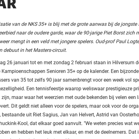
AR
satie van de NKS 35+ is blij met de grote aanwas bij de jongste 
 eerbied naar de oudere garde, waar de 90-jarige Piet Borst zich m
weer mengt in een veld met jongere spelers. Oud-prof Paul Logt
n debuut in het Masters-circuit.
g 26 januari tot en met zondag 2 februari staan in Hilversum d
e Kampioenschappen Senioren 35+ op de kalender. Een bijzonder
ssers van 35 tot zelfs 90 jaar samenbrengt voor een week vol sp
 gezelligheid. Een tennisfeestje waarop weliswaar prestigieuze pri
 zijn, maar waar het weerzien met oude bekenden bij velen een 
overt. Dit geldt niet alleen voor de spelers, maar ook voor de orga
 bestaande uit Riet Sagius, Jan van Helvert, Astrid van Oosterh
huckink-Kool, dat elkaar goed aanvult. "We weten precies wat w
bben en hebben het leuk met elkaar, en met de deelnemers. Dat i