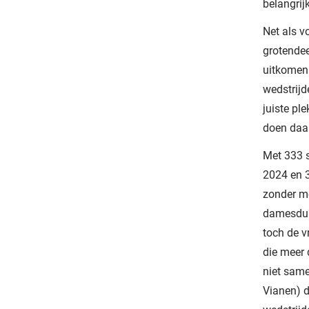
belangrijk
Net als vo
grotendee
uitkomen.
wedstrijd
juiste pl
doen daar
Met 333 s
2024 en 3
zonder m
damesdub
toch de v
die meer 
niet same
Vianen) d