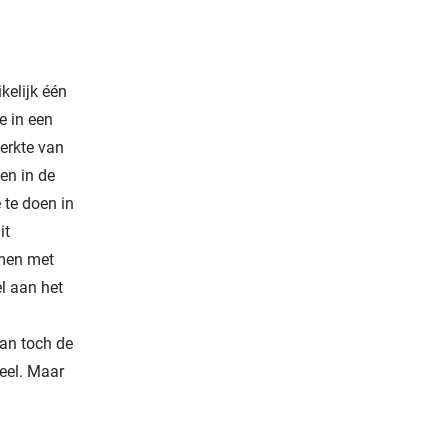
kelijk één
e in een
terkte van
en in de
 te doen in
it
emen met
l aan het
l
dan toch de
peel. Maar