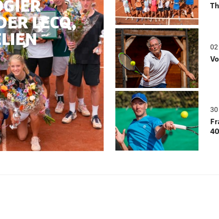
OGIER
Th
DER LECQ,
ELIEN
02
Vo
30 
Fr
40