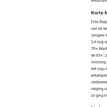
wedstrijd
Korte b
Frits Rai
van de de
'jongere'
3,4 nog s
70+, Mart
de 65+", 
voorzorg.
het oog o
enkelspel
verdwenen
neiging o
zo ging h