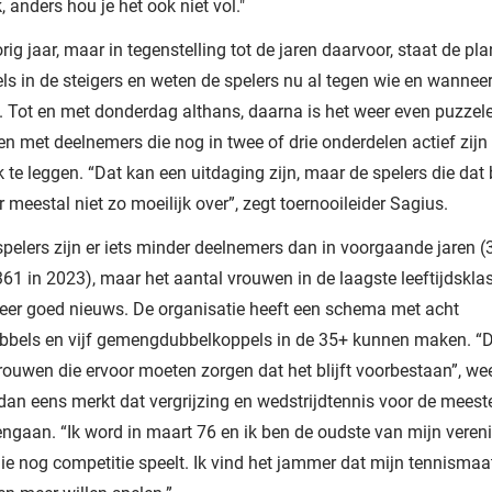
, anders hou je het ook niet vol."
rig jaar, maar in tegenstelling tot de jaren daarvoor, staat de pl
ls in de steigers en weten de spelers nu al tegen wie en wanneer
 Tot en met donderdag althans, daarna is het weer even puzze
en met deelnemers die nog in twee of drie onderdelen actief zijn
ek te leggen. “Dat kan een uitdaging zijn, maar de spelers die dat 
 meestal niet zo moeilijk over”, zegt toernooileider Sagius.
pelers zijn er iets minder deelnemers dan in voorgaande jaren (
61 in 2023), maar het aantal vrouwen in de laagste leeftijdsklas
eer goed nieuws. De organisatie heeft een schema met acht
bels en vijf gemengdubbelkoppels in de 35+ kunnen maken. “Da
rouwen die ervoor moeten zorgen dat het blijft voorbestaan”, we
dan eens merkt dat vergrijzing en wedstrijdtennis voor de mees
ngaan. “Ik word in maart 76 en ik ben de oudste van mijn veren
ie nog competitie speelt. Ik vind het jammer dat mijn tennismaa