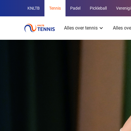
Overige
KNLTB
Tennis
Padel
Pickleball
Verenig
KNLTB
Hoofdmenu
websites
Alles over tennis
Alles ov