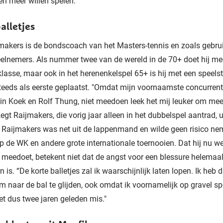
en meer willen spelen.”
alletjes
jmakers is de bondscoach van het Masters-tennis en zoals gebrui
elnemers. Als nummer twee van de wereld in de 70+ doet hij me
 klasse, maar ook in het herenenkelspel 65+ is hij met een speels
teeds als eerste geplaatst. "Omdat mijn voornaamste concurrent
in Koek en Rolf Thung, niet meedoen leek het mij leuker om mee
zegt Raijmakers, die vorig jaar alleen in het dubbelspel aantrad, u
 Raijmakers was net uit de lappenmand en wilde geen risico n
p de WK en andere grote internationale toernooien. Dat hij nu we
 meedoet, betekent niet dat de angst voor een blessure helemaa
 is. “De korte balletjes zal ik waarschijnlijk laten lopen. Ik heb 
m naar de bal te glijden, ook omdat ik voornamelijk op gravel s
et dus twee jaren geleden mis."