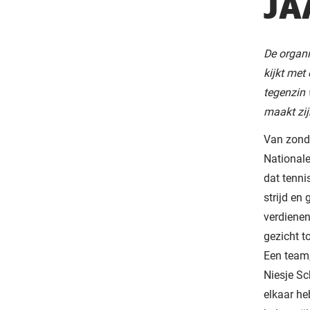
JA
De organi
kijkt met
tegenzin 
maakt zij
Van zonda
National
dat tenni
strijd en
verdienen
gezicht t
Een team,
Niesje Sc
elkaar he