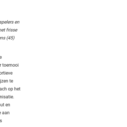
spelers en
et frisse
ens (45)
e
 toernooi
ortieve
jzen te
lach op het
nisatie.
out en
e aan
s