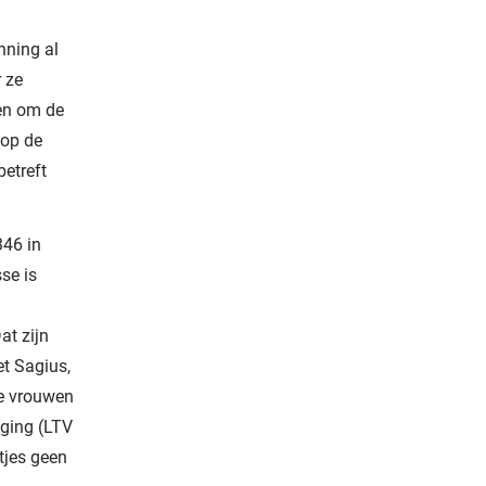
anning al
 ze
len om de
 op de
betreft
346 in
se is
t zijn
et Sagius,
te vrouwen
iging (LTV
tjes geen