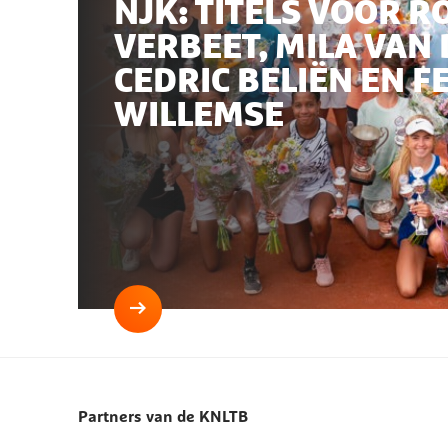
NJK: TITELS VOOR R
VERBEET, MILA VAN 
CEDRIC BELIËN EN F
WILLEMSE
Lees
meer
NJK:
titels
Partners van de KNLTB
voor
Rogier