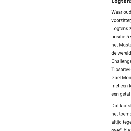
Logtens
Waar oud-
voorzitte
Logtens z
positie 5
het Maste
de wereld
Challenge
Tipsarevi
Gael Monf
met een k
een getal 
Dat laats
het toerno
altijd te
over", bl