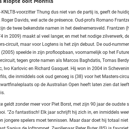
 klopte ooit Monfils
KNLTB-voorzitter Thung dus niet van de partij is, geeft de huid
r, Roger Davids, wel acte de présence. Oud-profs Romano Frantz
ijn de twee bekendste namen in het deelnemersveld. Frantzen (
74 in 2009) maakt al veel langer, en met het nodige zilverwerk, de
rs-circuit, maar voor Logtens is het zijn debuut. De oud-numme
 (2005) speelde in zijn profloopbaan, voornamelijk op het Futur
rcircuit, tegen grote namen als Marcos Baghdatis, Tomas Berd
c, Ivo Karlovic en Richard Gasquet. Hij won in 2004 in Scheveni
ils, die inmiddels ook oud genoeg is (38) voor het Masters-circ
wartfinaleplaats op de Australian Open heeft laten zien dat leef
is.
te geldt zonder meer voor Piet Borst, met zijn 90 jaar de oudste 
oi. "Zo fantastisch! Elk jaar schrijft hij zich in, en inmiddels weet
gen jongere spelers moet tennissen. Maar daar doet hij totaal niet
aast Sagius de loftrompet. Zwollenaar Peter Buter (85) is favoriet