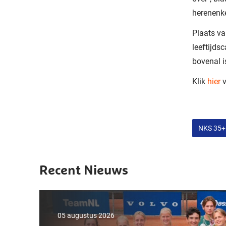
herenenke
Plaats va
leeftijds
bovenal i
Klik
hier
v
NKS 35+
Recent Nieuws
05 augustus 2026