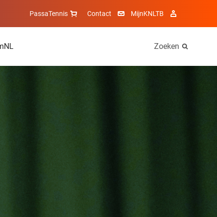
PassaTennis
Contact
MijnKNLTB
mNL
Zoeken