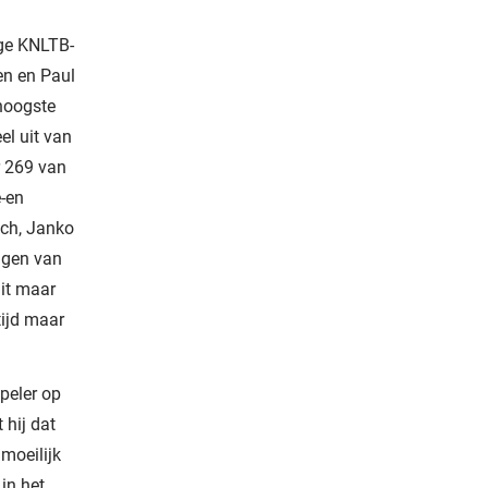
ige KNLTB-
en en Paul
hoogste
el uit van
r 269 van
e-en
ych, Janko
ngen van
uit maar
tijd maar
speler op
 hij dat
 moeilijk
 in het