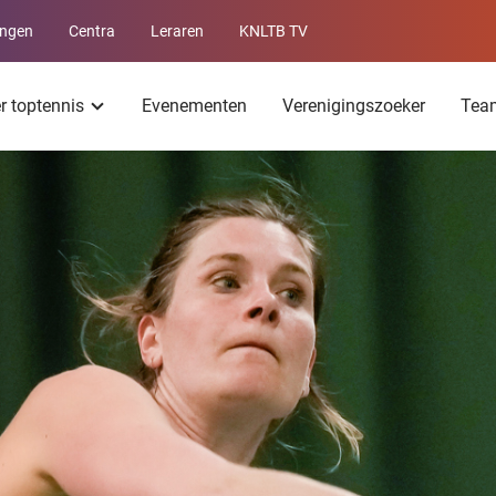
ingen
Centra
Leraren
KNLTB TV
Service
menu
er toptennis
Evenementen
Verenigingszoeker
Tea