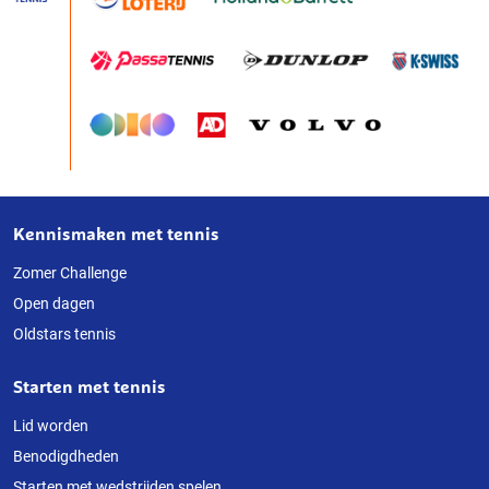
Kennismaken met tennis
Over
deze
Zomer Challenge
Open dagen
website
Oldstars tennis
Starten met tennis
Lid worden
Benodigdheden
Starten met wedstrijden spelen