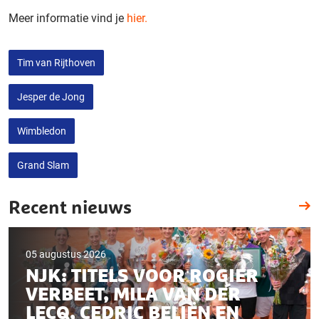
Meer informatie vind je
hier.
Tim van Rijthoven
Jesper de Jong
Wimbledon
Grand Slam
Recent nieuws
05 augustus 2026
NJK: TITELS VOOR ROGIER
VERBEET, MILA VAN DER
LECQ, CEDRIC BELIËN EN