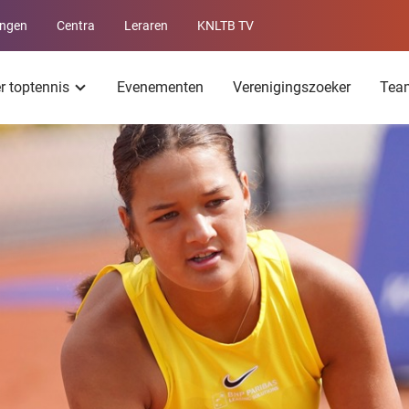
ingen
Centra
Leraren
KNLTB TV
Service
menu
er toptennis
Evenementen
Verenigingszoeker
Tea