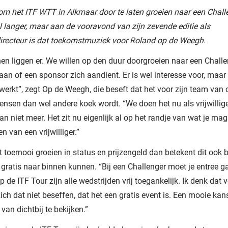
m het ITF WTT in Alkmaar door te laten groeien naar een Chall
l langer, maar aan de vooravond van zijn zevende editie als
irecteur is dat toekomstmuziek voor Roland op de Weegh.
en liggen er. We willen op den duur doorgroeien naar een Chall
eraan of een sponsor zich aandient. Er is wel interesse voor, maar
ewerkt”, zegt Op de Weegh, die beseft dat het voor zijn team van 
ensen dan wel andere koek wordt. “We doen het nu als vrijwillig
an niet meer. Het zit nu eigenlijk al op het randje van wat je mag
n van een vrijwilliger.”
 toernooi groeien in status en prijzengeld dan betekent dit ook 
 gratis naar binnen kunnen. “Bij een Challenger moet je entree g
 de ITF Tour zijn alle wedstrijden vrij toegankelijk. Ik denk dat v
ch dat niet beseffen, dat het een gratis event is. Een mooie ka
van dichtbij te bekijken.”