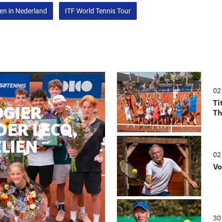
en in Nederland
ITF World Tennis Tour
02
Ti
OGIER
Th
DER LECQ,
ELIEN
02
Vo
30 