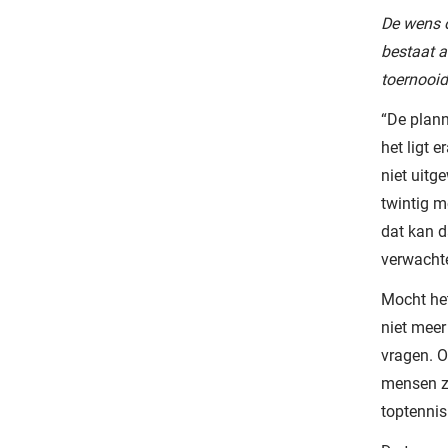
De wens o
bestaat a
toernooid
“De plann
het ligt 
niet uitg
twintig m
dat kan d
verwachte
Mocht het
niet meer
vragen. Op
mensen zi
toptennis 