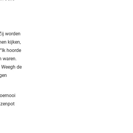
 Zij worden
en kijken,
“Ik hoorde
n waren.
e Weegh de
ngen
toernooi
jzenpot