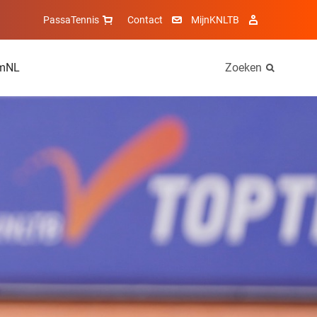
PassaTennis
Contact
MijnKNLTB
mNL
Zoeken