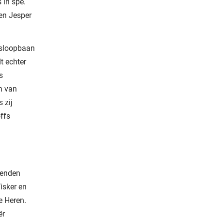
 in spé.
en Jesper
isloopbaan
t echter
s
ah van
 zij
ffs
kenden
isker en
e Heren.
ër