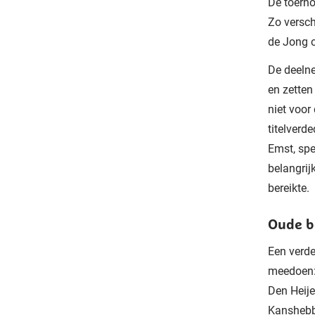
De toerno
Zo versch
de Jong o
De deelne
en zetten
niet voor
titelverd
Emst, spe
belangrij
bereikte.
Oude 
Een verde
meedoen: 
Den Heije
Kanshebbe