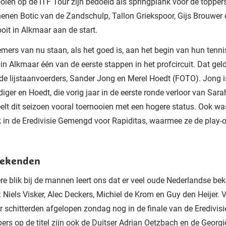
oien op de ITF Tour zijn bedoeld als springplank voor de toppers
enen Botic van de Zandschulp, Tallon Griekspoor, Gijs Brouwer 
oit in Alkmaar aan de start.
mers van nu staan, als het goed is, aan het begin van hun tenn
 in Alkmaar één van de eerste stappen in het profcircuit. Dat geld
 de lijstaanvoerders, Sander Jong en Merel Hoedt (FOTO). Jong i
ediger en Hoedt, die vorig jaar in de eerste ronde verloor van Sar
elt dit seizoen vooral toernooien met een hogere status. Ook was
k in de Eredivisie Gemengd voor Rapiditas, waarmee ze de play-o
bekenden
re blik bij de mannen leert ons dat er veel oude Nederlandse be
Niels Visker, Alec Deckers, Michiel de Krom en Guy den Heijer. V
r schitterden afgelopen zondag nog in de finale van de Eredivisi
rs op de titel zijn ook de Duitser Adrian Oetzbach en de Georgi