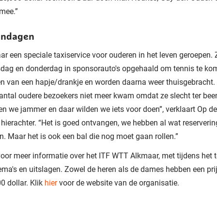
mee.”
endagen
 jaar een speciale taxiservice voor ouderen in het leven geroepen.
dag en donderdag in sponsorauto's opgehaald om tennis te kom
en van een hapje/drankje en worden daarna weer thuisgebracht. 
antal oudere bezoekers niet meer kwam omdat ze slecht ter bee
n we jammer en daar wilden we iets voor doen”, verklaart Op d
hierachter. “Het is goed ontvangen, we hebben al wat reserveri
. Maar het is ook een bal die nog moet gaan rollen.”
oor meer informatie over het ITF WTT Alkmaar, met tijdens het 
ma's en uitslagen. Zowel de heren als de dames hebben een pri
0 dollar. Klik
hier
voor de website van de organisatie.