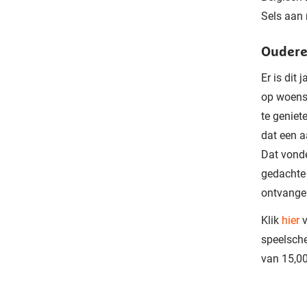
Sels aan 
Ouder
Er is dit
op woens
te geniet
dat een a
Dat vonde
gedachte 
ontvangen
Klik
hier
v
speelsche
van 15,00