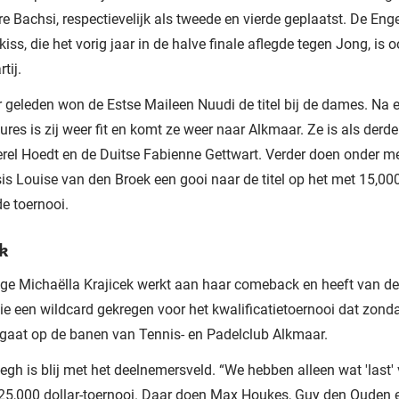
e Bachsi, respectievelijk als tweede en vierde geplaatst. De En
iss, die het vorig jaar in de halve finale aflegde tegen Jong, is 
tij.
 geleden won de Estse Maileen Nuudi de titel bij de dames. Na 
ures is zij weer fit en komt ze weer naar Alkmaar. Ze is als derd
rel Hoedt en de Duitse Fabienne Gettwart. Verder doen onder m
sis Louise van den Broek een gooi naar de titel op het met 15,000
e toernooi.
ek
ige Michaëlla Krajicek werkt aan haar comeback en heeft van de
ie een wildcard gekregen voor het kwalificatietoernooi dat zond
 gaat op de banen van Tennis- en Padelclub Alkmaar.
gh is blij met het deelnemersveld. “We hebben alleen wat 'last'
25,000 dollar-toernooi. Daar doen Max Houkes, Guy den Ouden e