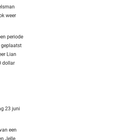
gelsman
ook weer
een periode
e geplaatst
eer Lian
 dollar
ag 23 juni
 van een
n Jelle