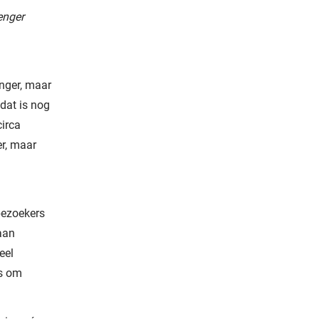
enger
enger, maar
 dat is nog
circa
er, maar
bezoekers
aan
eel
ns om