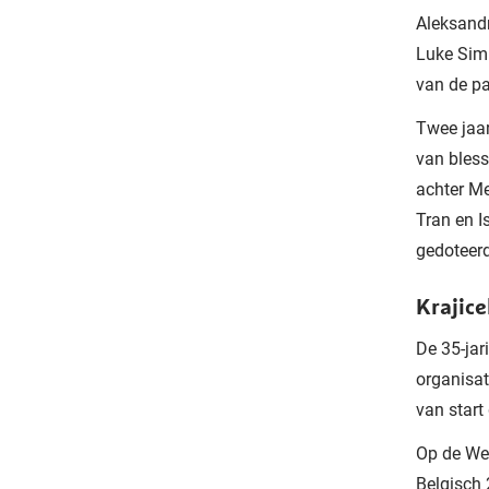
Aleksandr
Luke Simk
van de par
Twee jaar
van bless
achter Me
Tran en I
gedoteerd
Krajic
De 35-jar
organisat
van start
Op de Wee
Belgisch 