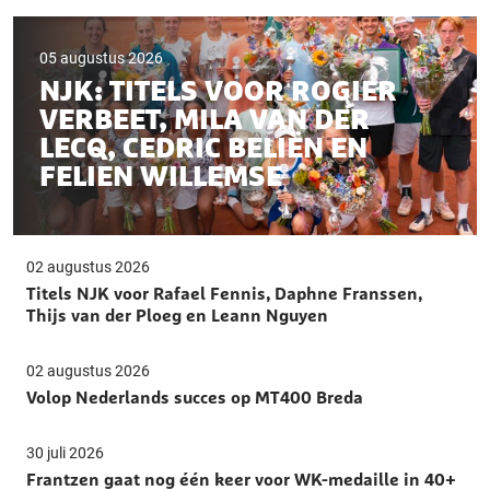
05 augustus 2026
NJK: TITELS VOOR ROGIER
VERBEET, MILA VAN DER
LECQ, CEDRIC BELIËN EN
FELIEN WILLEMSE
02 augustus 2026
Titels NJK voor Rafael Fennis, Daphne Franssen,
Thijs van der Ploeg en Leann Nguyen
02 augustus 2026
Volop Nederlands succes op MT400 Breda
30 juli 2026
Frantzen gaat nog één keer voor WK-medaille in 40+