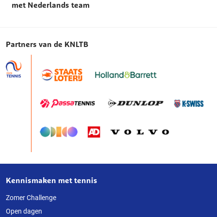
met Nederlands team
Partners van de KNLTB
Kennismaken met tennis
Over
deze
Zomer Challenge
Open dagen
website