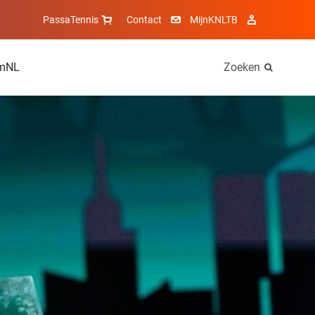
PassaTennis
Contact
MijnKNLTB
mNL
Zoeken