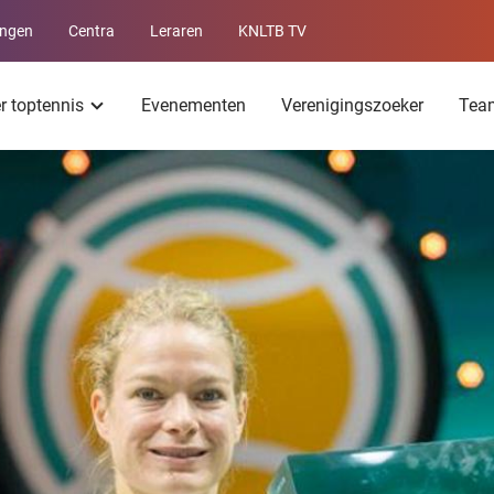
ingen
Centra
Leraren
KNLTB TV
Service
menu
er toptennis
Evenementen
Verenigingszoeker
Tea