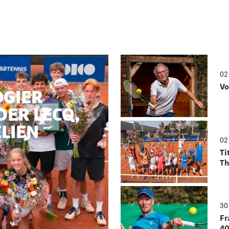
02
Vo
OGIER
DER LECQ,
ELIEN
02
Ti
Th
30 
Fr
40