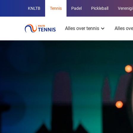
Overige
KNLTB
Tennis
Padel
Pickleball
Verenig
KNLTB
Hoofdmenu
websites
Alles over tennis
Alles ov