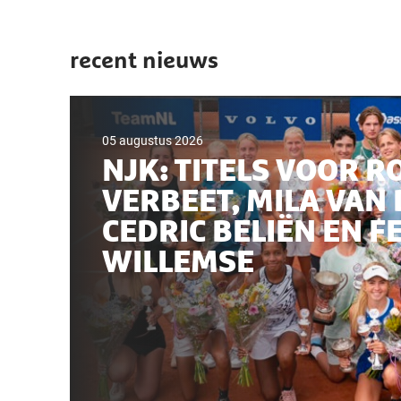
recent nieuws
05 augustus 2026
NJK: TITELS VOOR R
VERBEET, MILA VAN 
CEDRIC BELIËN EN F
WILLEMSE