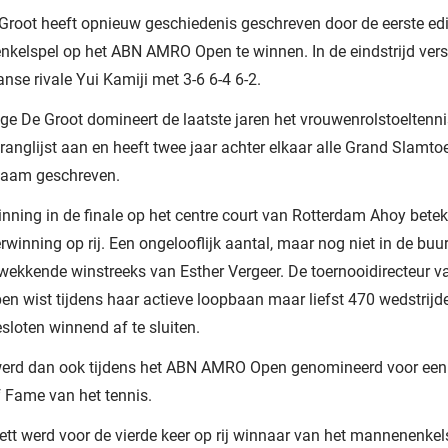
Groot heeft opnieuw geschiedenis geschreven door de eerste edi
kelspel op het ABN AMRO Open te winnen. In de eindstrijd vers
nse rivale Yui Kamiji met 3-6 6-4 6-2.
ige De Groot domineert de laatste jaren het vrouwenrolstoeltenni
ranglijst aan en heeft twee jaar achter elkaar alle Grand Slamto
naam geschreven.
nning in de finale op het centre court van Rotterdam Ahoy bete
rwinning op rij. Een ongelooflijk aantal, maar nog niet in de buu
wekkende winstreeks van Esther Vergeer. De toernooidirecteur 
 wist tijdens haar actieve loopbaan maar liefst 470 wedstrijd
loten winnend af te sluiten.
werd dan ook tijdens het ABN AMRO Open genomineerd voor een 
f Fame van het tennis.
ett werd voor de vierde keer op rij winnaar van het mannenenkel