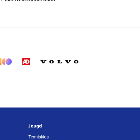
Jeugd
Tenniskids