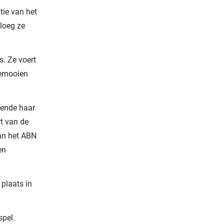
tie van het
loeg ze
s. Ze voert
ernooien
kende haar
rt van de
van het ABN
en
plaats in
spel.