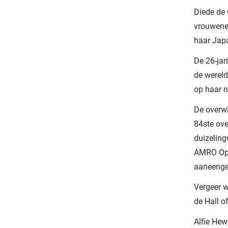
Diede de 
vrouwenen
haar Japa
De 26-jar
de wereld
op haar 
De overwi
84ste ove
duizeling
AMRO Open
aaneenges
Vergeer 
de Hall o
Alfie Hew