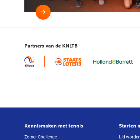
Lees
meer
NJK:
titels
Partners van de KNLTB
voor
Rogier
Verbeet,
Mila
van
der
Lecq,
Cedric
Beliën
en
Felien
Kennismaken met tennis
Starten 
Over
Willemse
deze
Zomer Challenge
Lid worde