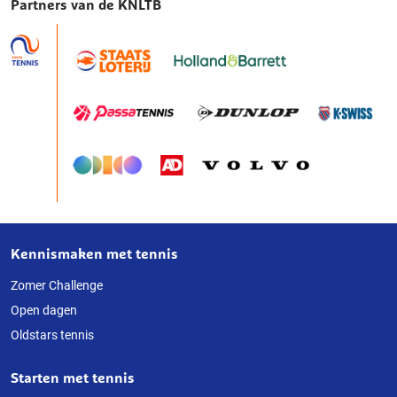
Partners van de KNLTB
Kennismaken met tennis
Over
deze
Zomer Challenge
Open dagen
website
Oldstars tennis
Starten met tennis