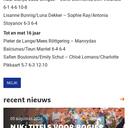
6-1 4-6 10-8
Lisanne Bunnig/Luna Dekker – Sophie Ray/Antonia
Stoyanov 6-3 6-4
Tot en met 16 jaar
Pieter de Lange/Mees Röttgering – Manvydas
Balciunas/Teun Mantel 6-4 6-4
Safien Boulonois/Emily Schut – Chloé Lomans/Charlotte
Pikkaart 5-7 6-3 12-10
NOJK
recent nieuws
05 augustus 2026
NJK: TITELS VOOR ROGIER