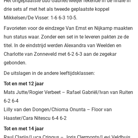
Het ongeplaatste duo Gabriël/Meijer rekende in de finale in
drie sets af met het als tweede geplaatste koppel
Mikkelsen/De Visser: 1-6 6-3 10-5.
Favorieten voor de eindzege Van Emst en Nijkamp maakten
hun status waar. Zonder een set in te leveren pakten ze de
titel. In de eindstrijd werden Alexandra van Weelden en
Charlotte van Zonneveld met 6-2 6-3 aan de zegekar
gebonden.
De uitslagen in de andere leeftijdsklassen:
Tot en met 12 jaar
Mats Jutte/Rogier Verbeet – Rafael Gabriël/Ivan van Ruiten
6-2 6-4
Lilly van den Dongen/Chioma Onunta – Floor van
Haaster/Cara Nitescu 6-4 6-2
Tot en met 14 jaar
Raul Clarijs/Luca Cringus – Joris Clermonts/Levi Veldhuis