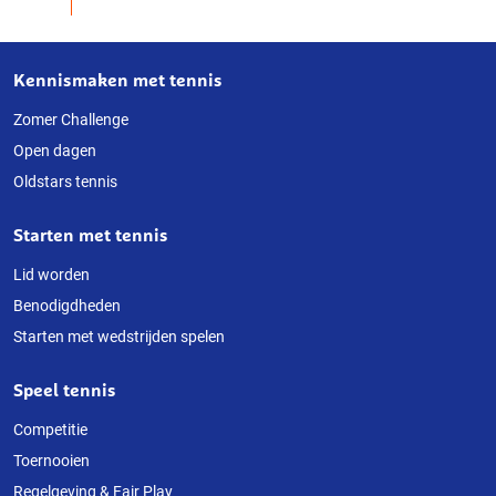
Kennismaken met tennis
Over
deze
Zomer Challenge
Open dagen
website
Oldstars tennis
Starten met tennis
Lid worden
Benodigdheden
Starten met wedstrijden spelen
Speel tennis
Competitie
Toernooien
Regelgeving & Fair Play