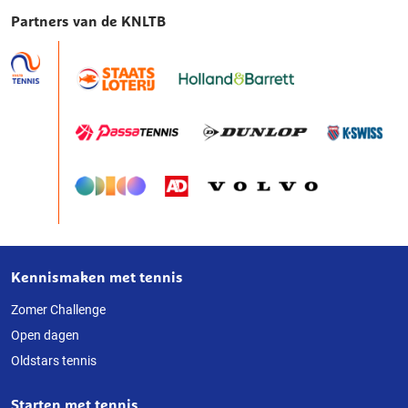
Partners van de KNLTB
Kennismaken met tennis
Over
deze
Zomer Challenge
Open dagen
website
Oldstars tennis
Starten met tennis