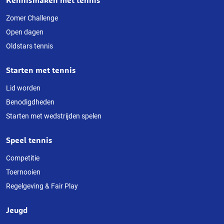
Over
deze
Zomer Challenge
Open dagen
website
Oldstars tennis
Starten met tennis
Lid worden
Benodigdheden
Starten met wedstrijden spelen
Speel tennis
Competitie
Toernooien
Regelgeving & Fair Play
Jeugd