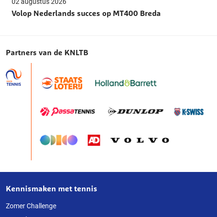
02 augustus 2026
Volop Nederlands succes op MT400 Breda
Partners van de KNLTB
Kennismaken met tennis
Over
deze
Zomer Challenge