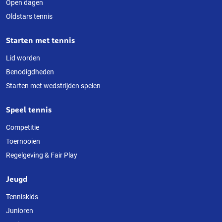
Open dagen
website
Oldstars tennis
Starten met tennis
Lid worden
Benodigdheden
Starten met wedstrijden spelen
Speel tennis
Competitie
Toernooien
Regelgeving & Fair Play
Jeugd
Tenniskids
Junioren