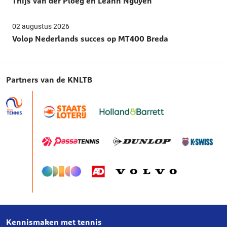
Thijs van der Ploeg en Leann Nguyen
02 augustus 2026
Volop Nederlands succes op MT400 Breda
Partners van de KNLTB
Kennismaken met tennis
Over