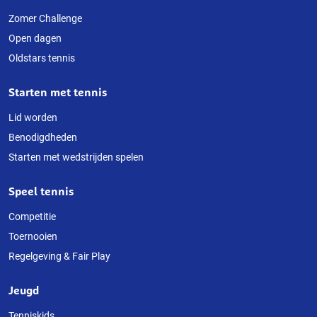
deze
Zomer Challenge
Open dagen
website
Oldstars tennis
Starten met tennis
Lid worden
Benodigdheden
Starten met wedstrijden spelen
Speel tennis
Competitie
Toernooien
Regelgeving & Fair Play
Jeugd
Tenniskids