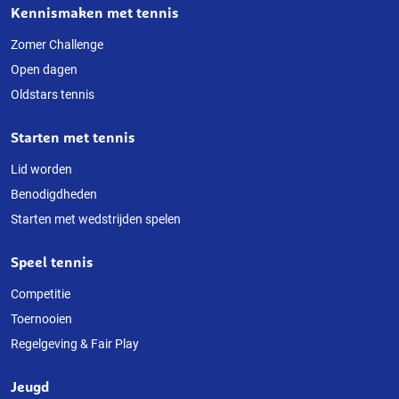
Kennismaken met tennis
Over
deze
Zomer Challenge
Open dagen
website
Oldstars tennis
Starten met tennis
Lid worden
Benodigdheden
Starten met wedstrijden spelen
Speel tennis
Competitie
Toernooien
Regelgeving & Fair Play
Jeugd